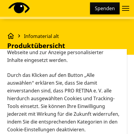
Cookie-Einstellungen
Spenden
Diese Webseite setzt verschiedene Cookies und
Tracking-Tools ein. Dies beinhaltet Cookies und
Tracking-Tools, die für den Betrieb der Webseite
Infomaterial alt
technisch notwendig sind, die zu statistischen
Produktübersicht
Produktübersicht
Zwecken sowie zur besseren Bedienbarkeit der
Webseite und zur Anzeige personalisierter
Inhalte eingesetzt werden.
Vorlesen
Suchbegriff
Durch das Klicken auf den Button „Alle
auswählen“ erklären Sie, dass Sie damit
einverstanden sind, dass PRO RETINA e. V. alle
hierdurch ausgewählten Cookies und Tracking-
Aktive Filter:
Filter: Spenden
Tools einsetzt. Sie können Ihre Einwilligung
Alle Filter entfernen
jederzeit mit Wirkung für die Zukunft widerrufen,
indem Sie die entsprechenden Kategorien in den
Filter
Cookie-Einstellungen deaktivieren.