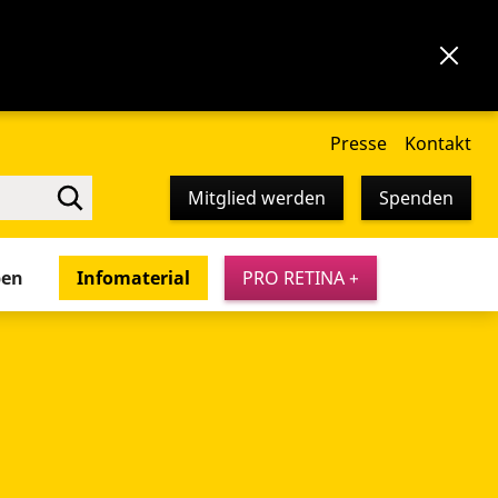
Presse
Kontakt
Mitglied werden
Spenden
pen
Infomaterial
PRO RETINA +