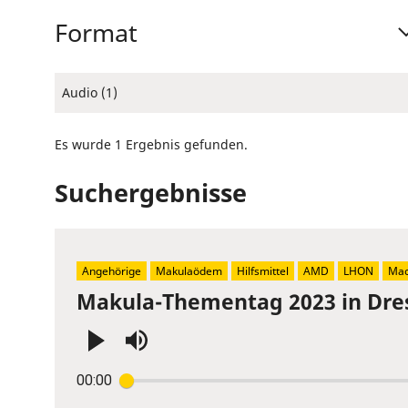
Format
Audio (1)
Es wurde 1 Ergebnis gefunden.
Suchergebnisse
Angehörige
Makulaödem
Hilfsmittel
AMD
LHON
Mac
Makula-Thementag 2023 in Dre
Press
00:00
Enter