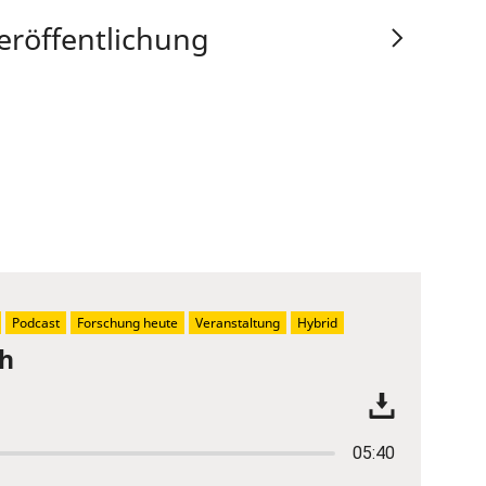
eröffentlichung
Podcast
Forschung heute
Veranstaltung
Hybrid
ch
05:40