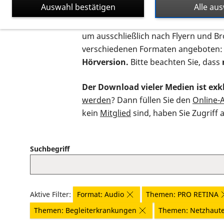
Auswahl bestätigen
Alle au
Auf dieser Seite finden Sie sämtliche
um ausschließlich nach Flyern und B
verschiedenen Formaten angeboten:
Hörversion.
Bitte beachten Sie, dass
Der Download vieler Medien ist exkl
werden
? Dann füllen Sie den
Online-
kein
Mitglied
sind, haben Sie Zugriff 
Suchbegriff
Aktive Filter:
Format: Audio
Themen: PRO RETINA
Themen: Begleiterkrankungen
Themen: Netzhaut