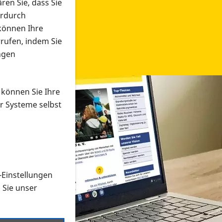
ren Sie, dass Sie
erdurch
 können Ihre
rrufen, indem Sie
ngen
 können Sie Ihre
r Systeme selbst
-Einstellungen
 in verschiedenen Formaten an e
n Sie unser
onmaterial suchen und dieses bestellen bzw. herunterladen
al auf der PRO RETINA-Website für blinde und sehbehi