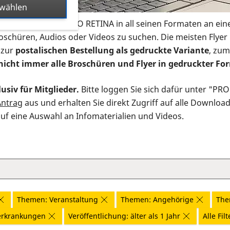
swählen
s Infomaterial der PRO RETINA in all seinen Formaten an ein
roschüren, Audios oder Videos zu suchen. Die meisten Flye
 zur
postalischen Bestellung als gedruckte Variante
, zum
nicht immer alle Broschüren und Flyer in gedruckter For
usiv für Mitglieder.
Bitte loggen Sie sich dafür unter "PR
Antrag
aus und erhalten Sie direkt Zugriff auf alle Downloa
auf eine Auswahl an Infomaterialien und Videos.
Themen: Veranstaltung
Themen: Angehörige
The
erkrankungen
Veröffentlichung: älter als 1 Jahr
Alle Fil