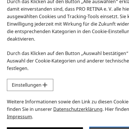
Durch das Klicken auf den Button „Alle auswählen“ erklä
damit einverstanden sind, dass PRO RETINA e. V. alle hi
ausgewählten Cookies und Tracking-Tools einsetzt. Sie
Einwilligung jederzeit mit Wirkung für die Zukunft wide
die entsprechenden Kategorien in den Cookie-Einstellu
deaktivieren.
Durch das Klicken auf den Button „Auswahl bestätigen“
Infomaterial
Auswahl der Cookie-Kategorien und anderer technische
Infomaterial
festlegen.
Einstellungen
Vorlesen
Weitere Informationen sowie den Link zu diesen Cookie
Alle Infomaterialien
finden Sie in unserer
Datenschutzerklärung
. Hier finde
Impressum
.
Sie möchten wissen, wie Sie nach Inf
Erklärvideos zum Thema Infomateri