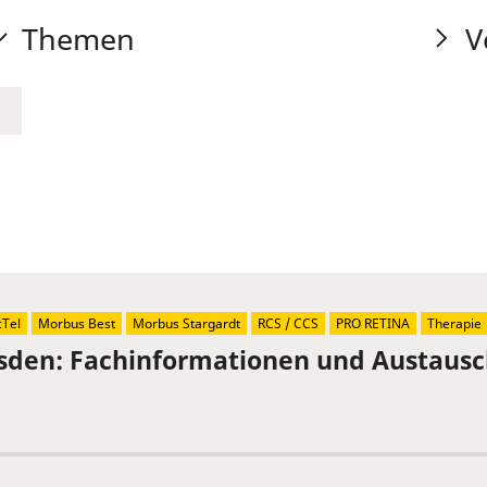
Themen
V
Tel
Morbus Best
Morbus Stargardt
RCS / CCS
PRO RETINA
Therapie
sden: Fachinformationen und Austaus