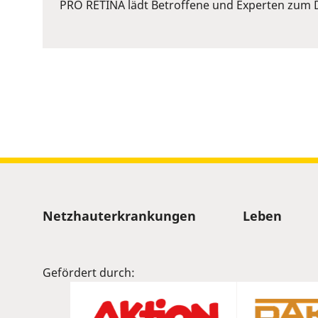
or
PRO RETINA lädt Betroffene und Experten zum D
Space
to
show
volume
slider.
Sitemap
Netzhauterkrankungen
Leben
Gefördert durch: