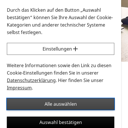
Vorlesen
Durch das Klicken auf den Button „Auswahl
bestätigen“ können Sie Ihre Auswahl der Cookie-
Alle Infomaterialien in verschiedenen
Kategorien und anderer technischer Systeme
Formaten an einem Ort
selbst festlegen.
Sie möchten wissen, wie Sie nach Infonmaterial
suchen und dieses bestellen bzw. herunterladen
Einstellungen
können? Schauen Sie sich die
Erklärvideos zum
Thema Infomaterial auf der PRO RETINA-Website
Weitere Informationen sowie den Link zu diesen
für blinde und sehbehinderte Menschen an.
Cookie-Einstellungen finden Sie in unserer
Datenschutzerklärung
. Hier finden Sie unser
Auf dieser Seite finden Sie sämtliches Infomaterial
Impressum
.
der PRO RETINA in all seinen Formaten an einem
Ort. Nutzen Sie den Formatfilter, um ausschließlich
Alle auswählen
nach Flyern und Broschüren, Audios oder Videos zu
suchen. Die meisten Flyer und Broschüren werden in
Auswahl bestätigen
verschiedenen Formaten angeboten: zur