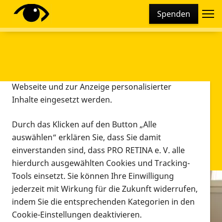
Cookie-Einstellungen
Spenden
Diese Webseite setzt verschiedene Cookies und
Tracking-Tools ein. Dies beinhaltet Cookies und
Tracking-Tools, die für den Betrieb der Webseite
technisch notwendig sind, die zu statistischen
Zwecken sowie zur besseren Bedienbarkeit der
Webseite und zur Anzeige personalisierter
Inhalte eingesetzt werden.
Durch das Klicken auf den Button „Alle
auswählen“ erklären Sie, dass Sie damit
einverstanden sind, dass PRO RETINA e. V. alle
hierdurch ausgewählten Cookies und Tracking-
Tools einsetzt. Sie können Ihre Einwilligung
jederzeit mit Wirkung für die Zukunft widerrufen,
Infomaterial
indem Sie die entsprechenden Kategorien in den
Infomaterial
Cookie-Einstellungen deaktivieren.