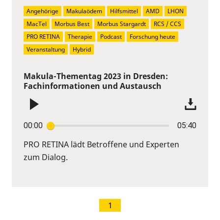
Angehörige
Makulaödem
Hilfsmittel
AMD
LHON
MacTel
Morbus Best
Morbus Stargardt
RCS / CCS
PRO RETINA
Therapie
Podcast
Forschung heute
Veranstaltung
Hybrid
Makula-Thementag 2023 in Dresden:
Fachinformationen und Austausch
00:00
05:40
PRO RETINA lädt Betroffene und Experten
zum Dialog.
1