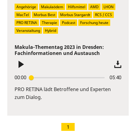
Angehörige
Makulaödem
Hilfsmittel
AMD
LHON
MacTel
Morbus Best
Morbus Stargardt
RCS / CCS
PRO RETINA
Therapie
Podcast
Forschung heute
Veranstaltung
Hybrid
Makula-Thementag 2023 in Dresden:
Fachinformationen und Austausch
00:00
05:40
PRO RETINA lädt Betroffene und Experten
zum Dialog.
1