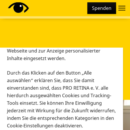
Cookie-Einstellungen
Spenden
Diese Webseite setzt verschiedene Cookies und
Tracking-Tools ein. Dies beinhaltet Cookies und
Tracking-Tools, die für den Betrieb der Webseite
technisch notwendig sind, die zu statistischen
Zwecken sowie zur besseren Bedienbarkeit der
Webseite und zur Anzeige personalisierter
Inhalte eingesetzt werden.
Durch das Klicken auf den Button „Alle
auswählen“ erklären Sie, dass Sie damit
einverstanden sind, dass PRO RETINA e. V. alle
hierdurch ausgewählten Cookies und Tracking-
Tools einsetzt. Sie können Ihre Einwilligung
jederzeit mit Wirkung für die Zukunft widerrufen,
Infomaterial
indem Sie die entsprechenden Kategorien in den
Infomaterial
Cookie-Einstellungen deaktivieren.