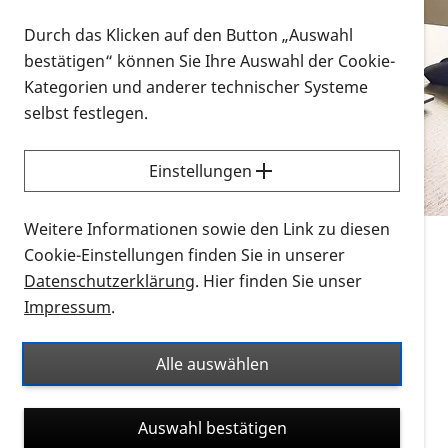
Vorlesen
Durch das Klicken auf den Button „Auswahl
bestätigen“ können Sie Ihre Auswahl der Cookie-
Alle Infomaterialien in verschiedenen
Kategorien und anderer technischer Systeme
Formaten an einem Ort
selbst festlegen.
Sie möchten wissen, wie Sie nach Infonmaterial
suchen und dieses bestellen bzw. herunterladen
Einstellungen
können? Schauen Sie sich die
Erklärvideos zum
Thema Infomaterial auf der PRO RETINA-Website
Weitere Informationen sowie den Link zu diesen
für blinde und sehbehinderte Menschen an.
Cookie-Einstellungen finden Sie in unserer
Datenschutzerklärung
. Hier finden Sie unser
Auf dieser Seite finden Sie sämtliches Infomaterial
Impressum
.
der PRO RETINA in all seinen Formaten an einem
Ort. Nutzen Sie den Formatfilter, um ausschließlich
Alle auswählen
nach Flyern und Broschüren, Audios oder Videos zu
suchen. Die meisten Flyer und Broschüren werden in
Auswahl bestätigen
verschiedenen Formaten angeboten: zur