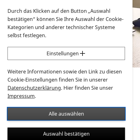
Vorlesen
Durch das Klicken auf den Button „Auswahl
bestätigen“ können Sie Ihre Auswahl der Cookie-
Alle Infomaterialien in verschiedenen
Kategorien und anderer technischer Systeme
Formaten an einem Ort
selbst festlegen.
Sie möchten wissen, wie Sie nach Infonmaterial
suchen und dieses bestellen bzw. herunterladen
Einstellungen
können? Schauen Sie sich die
Erklärvideos zum
Thema Infomaterial auf der PRO RETINA-Website
Weitere Informationen sowie den Link zu diesen
für blinde und sehbehinderte Menschen an.
Cookie-Einstellungen finden Sie in unserer
Datenschutzerklärung
. Hier finden Sie unser
Auf dieser Seite finden Sie sämtliches Infomaterial
Impressum
.
der PRO RETINA in all seinen Formaten an einem
Ort. Nutzen Sie den Formatfilter, um ausschließlich
Alle auswählen
nach Flyern und Broschüren, Audios oder Videos zu
suchen. Die meisten Flyer und Broschüren werden in
Auswahl bestätigen
verschiedenen Formaten angeboten: zur