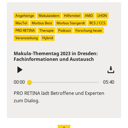
Angehörige
Makulaödem
Hilfsmittel
AMD
LHON
MacTel
Morbus Best
Morbus Stargardt
RCS / CCS
PRO RETINA
Therapie
Podcast
Forschung heute
Veranstaltung
Hybrid
Makula-Thementag 2023 in Dresden:
Fachinformationen und Austausch
00:00
05:40
PRO RETINA lädt Betroffene und Experten
zum Dialog.