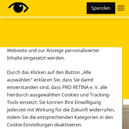
Cookie-Einstellungen
Spenden
Diese Webseite setzt verschiedene Cookies und
Tracking-Tools ein. Dies beinhaltet Cookies und
Tracking-Tools, die für den Betrieb der Webseite
technisch notwendig sind, die zu statistischen
Zwecken sowie zur besseren Bedienbarkeit der
Webseite und zur Anzeige personalisierter
Inhalte eingesetzt werden.
Durch das Klicken auf den Button „Alle
auswählen“ erklären Sie, dass Sie damit
einverstanden sind, dass PRO RETINA e. V. alle
hierdurch ausgewählten Cookies und Tracking-
Tools einsetzt. Sie können Ihre Einwilligung
jederzeit mit Wirkung für die Zukunft widerrufen,
Infomaterial
indem Sie die entsprechenden Kategorien in den
Infomaterial
Cookie-Einstellungen deaktivieren.