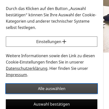
Vorlesen
Durch das Klicken auf den Button „Auswahl
bestätigen“ können Sie Ihre Auswahl der Cookie-
Alle Infomaterialien in verschiedenen
Kategorien und anderer technischer Systeme
Formaten an einem Ort
selbst festlegen.
Sie möchten wissen, wie Sie nach Infonmaterial
suchen und dieses bestellen bzw. herunterladen
Einstellungen
können? Schauen Sie sich die
Erklärvideos zum
Thema Infomaterial auf der PRO RETINA-Website
Weitere Informationen sowie den Link zu diesen
für blinde und sehbehinderte Menschen an.
Cookie-Einstellungen finden Sie in unserer
Datenschutzerklärung
. Hier finden Sie unser
Auf dieser Seite finden Sie sämtliches Infomaterial
Impressum
.
der PRO RETINA in all seinen Formaten an einem
Ort. Nutzen Sie den Formatfilter, um ausschließlich
Alle auswählen
nach Flyern und Broschüren, Audios oder Videos zu
suchen. Die meisten Flyer und Broschüren werden in
Auswahl bestätigen
verschiedenen Formaten angeboten: zur