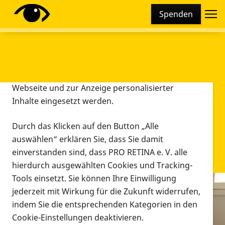
Cookie-Einstellungen
Spenden
Diese Webseite setzt verschiedene Cookies und
Tracking-Tools ein. Dies beinhaltet Cookies und
Tracking-Tools, die für den Betrieb der Webseite
technisch notwendig sind, die zu statistischen
Zwecken sowie zur besseren Bedienbarkeit der
Webseite und zur Anzeige personalisierter
Inhalte eingesetzt werden.
Durch das Klicken auf den Button „Alle
auswählen“ erklären Sie, dass Sie damit
einverstanden sind, dass PRO RETINA e. V. alle
hierdurch ausgewählten Cookies und Tracking-
Tools einsetzt. Sie können Ihre Einwilligung
jederzeit mit Wirkung für die Zukunft widerrufen,
Infomaterial
indem Sie die entsprechenden Kategorien in den
Infomaterial
Cookie-Einstellungen deaktivieren.