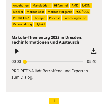
Angehörige
Makulaödem
Hilfsmittel
AMD
LHON
MacTel
Morbus Best
Morbus Stargardt
RCS / CCS
PRO RETINA
Therapie
Podcast
Forschung heute
Veranstaltung
Hybrid
Makula-Thementag 2023 in Dresden:
Fachinformationen und Austausch
00:00
05:40
PRO RETINA lädt Betroffene und Experten
zum Dialog.
1