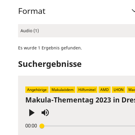
Format
Audio (1)
Es wurde 1 Ergebnis gefunden.
Suchergebnisse
Angehörige
Makulaödem
Hilfsmittel
AMD
LHON
Mac
Makula-Thementag 2023 in Dre
Press
00:00
Enter