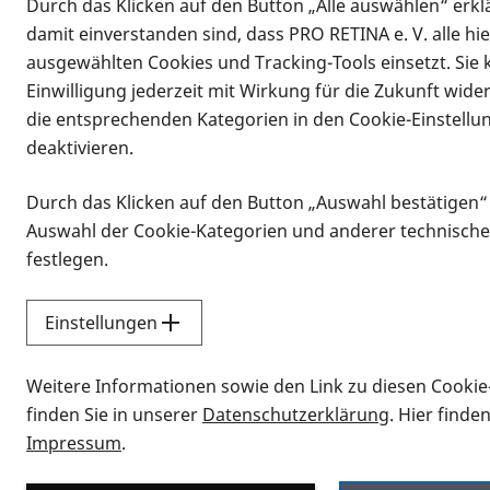
Durch das Klicken auf den Button „Alle auswählen“ erklä
damit einverstanden sind, dass PRO RETINA e. V. alle hi
ausgewählten Cookies und Tracking-Tools einsetzt. Sie
Einwilligung jederzeit mit Wirkung für die Zukunft wide
die entsprechenden Kategorien in den Cookie-Einstellu
deaktivieren.
Durch das Klicken auf den Button „Auswahl bestätigen“
Infomaterial
Auswahl der Cookie-Kategorien und anderer technische
Infomaterial
festlegen.
Einstellungen
Vorlesen
Weitere Informationen sowie den Link zu diesen Cookie
Alle Infomaterialien
finden Sie in unserer
Datenschutzerklärung
. Hier finde
Impressum
.
Sie möchten wissen, wie Sie nach Inf
Erklärvideos zum Thema Infomateri