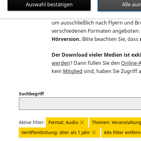
Auswahl bestätigen
Alle au
Auf dieser Seite finden Sie sämtliche
um ausschließlich nach Flyern und B
verschiedenen Formaten angeboten:
Hörversion.
Bitte beachten Sie, dass
Der Download vieler Medien ist exkl
werden
? Dann füllen Sie den
Online-
kein
Mitglied
sind, haben Sie Zugriff 
Suchbegriff
Aktive Filter:
Format: Audio
Themen: Veranstaltung
Veröffentlichung: älter als 1 Jahr
Alle Filter entfer