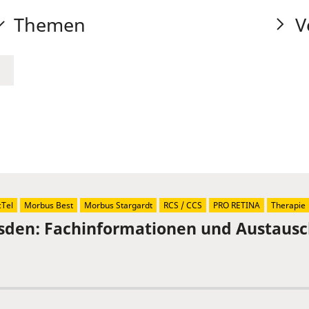
Themen
V
Tel
Morbus Best
Morbus Stargardt
RCS / CCS
PRO RETINA
Therapie
sden: Fachinformationen und Austaus