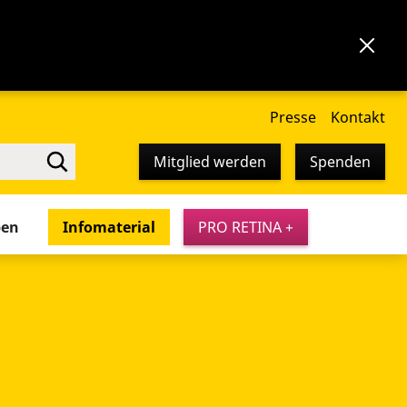
Presse
Kontakt
Mitglied werden
Spenden
pen
Infomaterial
PRO RETINA +