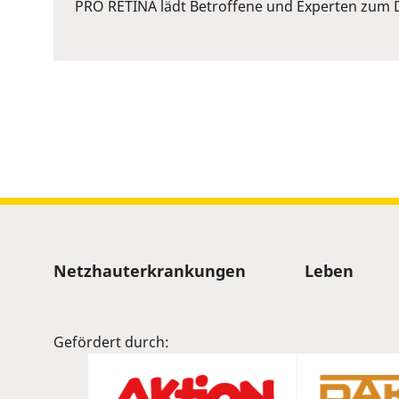
or
PRO RETINA lädt Betroffene und Experten zum D
Space
to
show
volume
slider.
Sitemap
Netzhauterkrankungen
Leben
Gefördert durch: