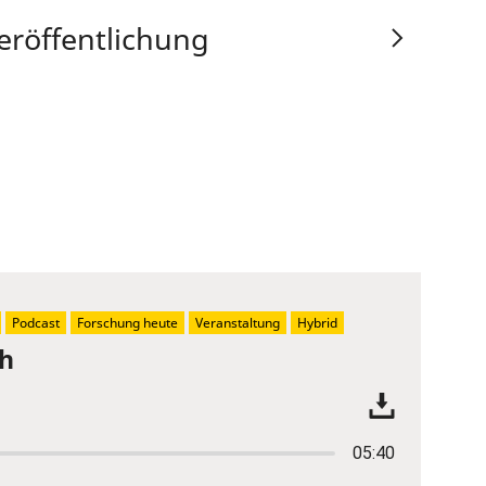
eröffentlichung
Podcast
Forschung heute
Veranstaltung
Hybrid
ch
05:40