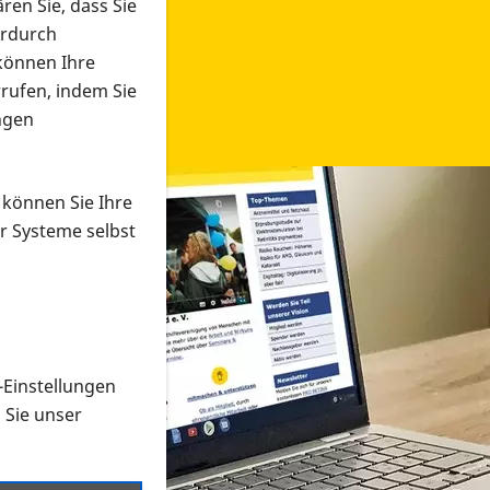
ren Sie, dass Sie
erdurch
 können Ihre
rrufen, indem Sie
ngen
 können Sie Ihre
r Systeme selbst
-Einstellungen
 in verschiedenen Formaten an e
n Sie unser
onmaterial suchen und dieses bestellen bzw. herunterladen
al auf der PRO RETINA-Website für blinde und sehbehi