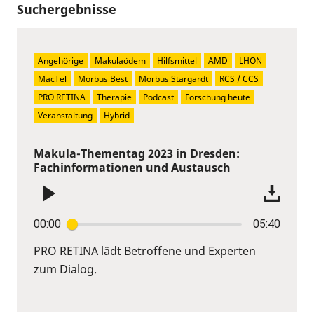
Suchergebnisse
Angehörige
Makulaödem
Hilfsmittel
AMD
LHON
MacTel
Morbus Best
Morbus Stargardt
RCS / CCS
PRO RETINA
Therapie
Podcast
Forschung heute
Veranstaltung
Hybrid
Makula-Thementag 2023 in Dresden:
Fachinformationen und Austausch
00:00
05:40
PRO RETINA lädt Betroffene und Experten
zum Dialog.