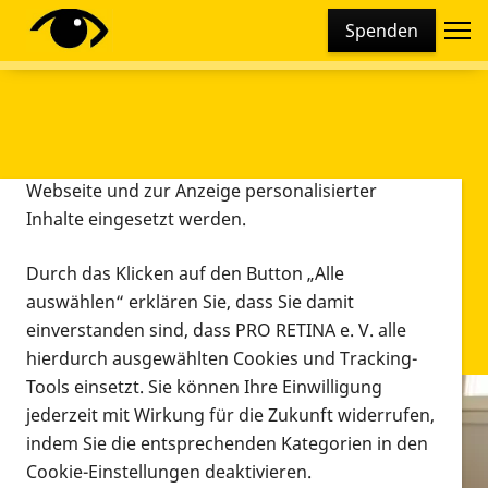
Cookie-Einstellungen
Spenden
Diese Webseite setzt verschiedene Cookies und
Tracking-Tools ein. Dies beinhaltet Cookies und
Tracking-Tools, die für den Betrieb der Webseite
technisch notwendig sind, die zu statistischen
Zwecken sowie zur besseren Bedienbarkeit der
Webseite und zur Anzeige personalisierter
Inhalte eingesetzt werden.
Durch das Klicken auf den Button „Alle
auswählen“ erklären Sie, dass Sie damit
einverstanden sind, dass PRO RETINA e. V. alle
hierdurch ausgewählten Cookies und Tracking-
Tools einsetzt. Sie können Ihre Einwilligung
jederzeit mit Wirkung für die Zukunft widerrufen,
Infomaterial
indem Sie die entsprechenden Kategorien in den
Infomaterial
Cookie-Einstellungen deaktivieren.