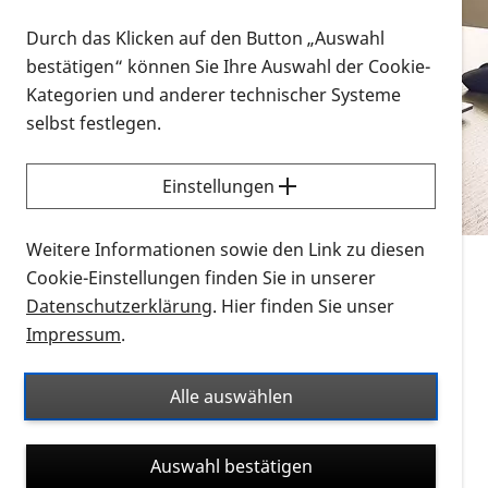
Vorlesen
Durch das Klicken auf den Button „Auswahl
bestätigen“ können Sie Ihre Auswahl der Cookie-
Alle Infomaterialien in verschiedenen
Kategorien und anderer technischer Systeme
Formaten an einem Ort
selbst festlegen.
Sie möchten wissen, wie Sie nach Infonmaterial
suchen und dieses bestellen bzw. herunterladen
Einstellungen
können? Schauen Sie sich die
Erklärvideos zum
Thema Infomaterial auf der PRO RETINA-Website
Weitere Informationen sowie den Link zu diesen
für blinde und sehbehinderte Menschen an.
Cookie-Einstellungen finden Sie in unserer
Datenschutzerklärung
. Hier finden Sie unser
Auf dieser Seite finden Sie sämtliches Infomaterial
Impressum
.
der PRO RETINA in all seinen Formaten an einem
Ort. Nutzen Sie den Formatfilter, um ausschließlich
Alle auswählen
nach Flyern und Broschüren, Audios oder Videos zu
suchen. Die meisten Flyer und Broschüren werden in
Auswahl bestätigen
verschiedenen Formaten angeboten: zur