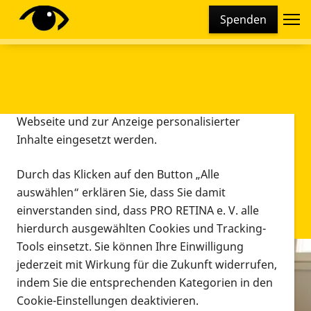
Cookie-Einstellungen
Spenden
Diese Webseite setzt verschiedene Cookies und
Tracking-Tools ein. Dies beinhaltet Cookies und
Tracking-Tools, die für den Betrieb der Webseite
technisch notwendig sind, die zu statistischen
Zwecken sowie zur besseren Bedienbarkeit der
Webseite und zur Anzeige personalisierter
Inhalte eingesetzt werden.
Durch das Klicken auf den Button „Alle
auswählen“ erklären Sie, dass Sie damit
einverstanden sind, dass PRO RETINA e. V. alle
hierdurch ausgewählten Cookies und Tracking-
Tools einsetzt. Sie können Ihre Einwilligung
jederzeit mit Wirkung für die Zukunft widerrufen,
Infomaterial
indem Sie die entsprechenden Kategorien in den
Infomaterial
Cookie-Einstellungen deaktivieren.