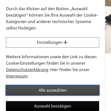
Vorlesen
Durch das Klicken auf den Button „Auswahl
bestätigen“ können Sie Ihre Auswahl der Cookie-
Alle Infomaterialien in verschiedenen
Kategorien und anderer technischer Systeme
Formaten an einem Ort
selbst festlegen.
Sie möchten wissen, wie Sie nach Infonmaterial
suchen und dieses bestellen bzw. herunterladen
Einstellungen
können? Schauen Sie sich die
Erklärvideos zum
Thema Infomaterial auf der PRO RETINA-Website
Weitere Informationen sowie den Link zu diesen
für blinde und sehbehinderte Menschen an.
Cookie-Einstellungen finden Sie in unserer
Datenschutzerklärung
. Hier finden Sie unser
Auf dieser Seite finden Sie sämtliches Infomaterial
Impressum
.
der PRO RETINA in all seinen Formaten an einem
Ort. Nutzen Sie den Formatfilter, um ausschließlich
Alle auswählen
nach Flyern und Broschüren, Audios oder Videos zu
suchen. Die meisten Flyer und Broschüren werden in
Auswahl bestätigen
verschiedenen Formaten angeboten: zur