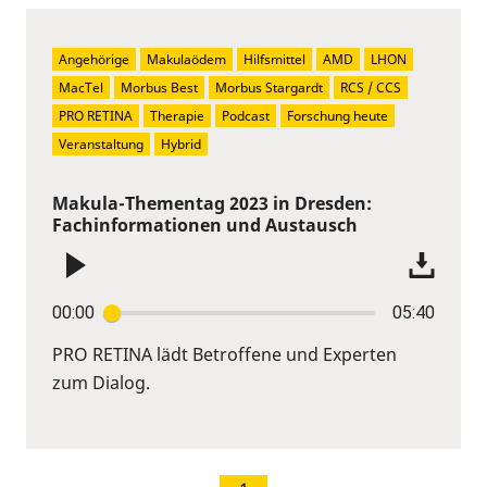
Angehörige
Makulaödem
Hilfsmittel
AMD
LHON
MacTel
Morbus Best
Morbus Stargardt
RCS / CCS
PRO RETINA
Therapie
Podcast
Forschung heute
Veranstaltung
Hybrid
Makula-Thementag 2023 in Dresden:
Fachinformationen und Austausch
00:00
05:40
PRO RETINA lädt Betroffene und Experten
zum Dialog.