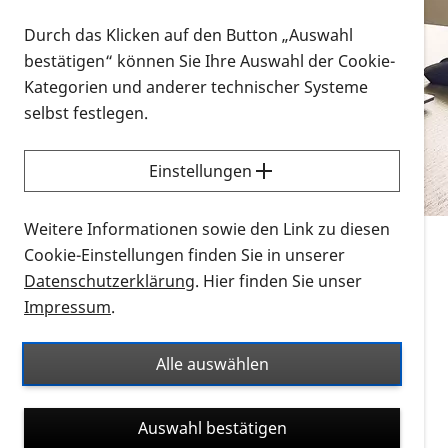
Vorlesen
Durch das Klicken auf den Button „Auswahl
bestätigen“ können Sie Ihre Auswahl der Cookie-
Alle Infomaterialien in verschiedenen
Kategorien und anderer technischer Systeme
Formaten an einem Ort
selbst festlegen.
Sie möchten wissen, wie Sie nach Infonmaterial
suchen und dieses bestellen bzw. herunterladen
Einstellungen
können? Schauen Sie sich die
Erklärvideos zum
Thema Infomaterial auf der PRO RETINA-Website
Weitere Informationen sowie den Link zu diesen
für blinde und sehbehinderte Menschen an.
Cookie-Einstellungen finden Sie in unserer
Datenschutzerklärung
. Hier finden Sie unser
Auf dieser Seite finden Sie sämtliches Infomaterial
Impressum
.
der PRO RETINA in all seinen Formaten an einem
Ort. Nutzen Sie den Formatfilter, um ausschließlich
Alle auswählen
nach Flyern und Broschüren, Audios oder Videos zu
suchen. Die meisten Flyer und Broschüren werden in
Auswahl bestätigen
verschiedenen Formaten angeboten: zur