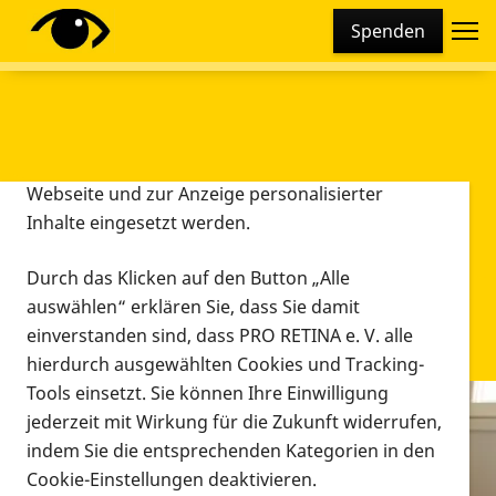
Cookie-Einstellungen
Spenden
Diese Webseite setzt verschiedene Cookies und
Tracking-Tools ein. Dies beinhaltet Cookies und
Tracking-Tools, die für den Betrieb der Webseite
technisch notwendig sind, die zu statistischen
Zwecken sowie zur besseren Bedienbarkeit der
Webseite und zur Anzeige personalisierter
Inhalte eingesetzt werden.
Durch das Klicken auf den Button „Alle
auswählen“ erklären Sie, dass Sie damit
einverstanden sind, dass PRO RETINA e. V. alle
hierdurch ausgewählten Cookies und Tracking-
Tools einsetzt. Sie können Ihre Einwilligung
jederzeit mit Wirkung für die Zukunft widerrufen,
Infomaterial
indem Sie die entsprechenden Kategorien in den
Infomaterial
Cookie-Einstellungen deaktivieren.