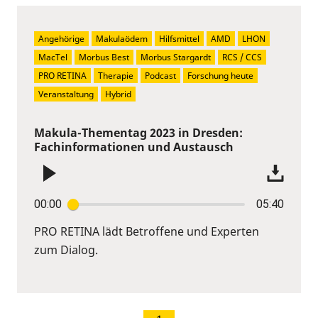
Angehörige
Makulaödem
Hilfsmittel
AMD
LHON
MacTel
Morbus Best
Morbus Stargardt
RCS / CCS
PRO RETINA
Therapie
Podcast
Forschung heute
Veranstaltung
Hybrid
Makula-Thementag 2023 in Dresden:
Fachinformationen und Austausch
00:00
05:40
PRO RETINA lädt Betroffene und Experten
zum Dialog.