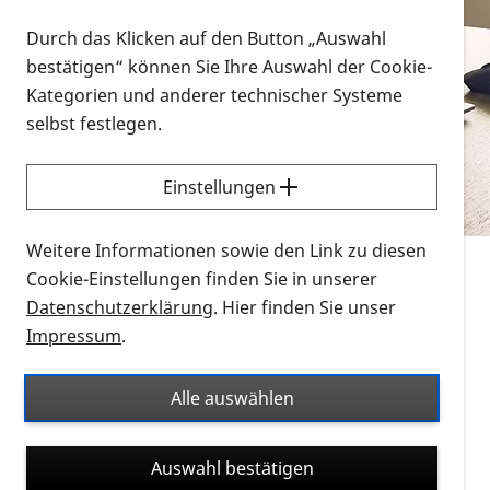
Vorlesen
Durch das Klicken auf den Button „Auswahl
bestätigen“ können Sie Ihre Auswahl der Cookie-
Alle Infomaterialien in verschiedenen
Kategorien und anderer technischer Systeme
Formaten an einem Ort
selbst festlegen.
Sie möchten wissen, wie Sie nach Infonmaterial
suchen und dieses bestellen bzw. herunterladen
Einstellungen
können? Schauen Sie sich die
Erklärvideos zum
Thema Infomaterial auf der PRO RETINA-Website
Weitere Informationen sowie den Link zu diesen
für blinde und sehbehinderte Menschen an.
Cookie-Einstellungen finden Sie in unserer
Datenschutzerklärung
. Hier finden Sie unser
Auf dieser Seite finden Sie sämtliches Infomaterial
Impressum
.
der PRO RETINA in all seinen Formaten an einem
Ort. Nutzen Sie den Formatfilter, um ausschließlich
Alle auswählen
nach Flyern und Broschüren, Audios oder Videos zu
suchen. Die meisten Flyer und Broschüren werden in
Auswahl bestätigen
verschiedenen Formaten angeboten: zur