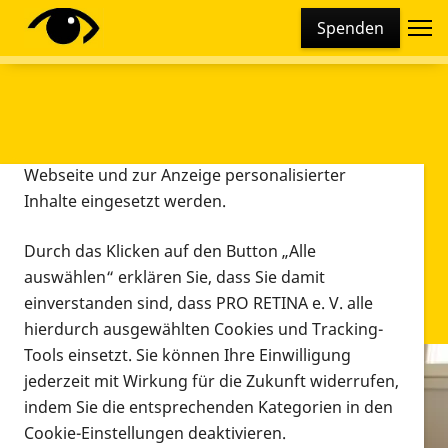
Cookie-Einstellungen
Spenden
Diese Webseite setzt verschiedene Cookies und
Tracking-Tools ein. Dies beinhaltet Cookies und
Tracking-Tools, die für den Betrieb der Webseite
technisch notwendig sind, die zu statistischen
Zwecken sowie zur besseren Bedienbarkeit der
Webseite und zur Anzeige personalisierter
Inhalte eingesetzt werden.
Durch das Klicken auf den Button „Alle
auswählen“ erklären Sie, dass Sie damit
einverstanden sind, dass PRO RETINA e. V. alle
hierdurch ausgewählten Cookies und Tracking-
Tools einsetzt. Sie können Ihre Einwilligung
jederzeit mit Wirkung für die Zukunft widerrufen,
Infomaterial
indem Sie die entsprechenden Kategorien in den
Infomaterial
Cookie-Einstellungen deaktivieren.