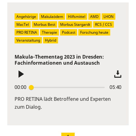
Angehörige
Makulaödem
Hilfsmittel
AMD
LHON
MacTel
Morbus Best
Morbus Stargardt
RCS / CCS
PRO RETINA
Therapie
Podcast
Forschung heute
Veranstaltung
Hybrid
Makula-Thementag 2023 in Dresden:
Fachinformationen und Austausch
00:00
05:40
PRO RETINA lädt Betroffene und Experten
zum Dialog.