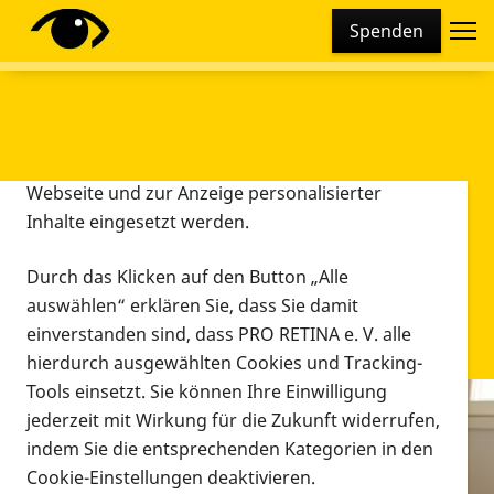
Cookie-Einstellungen
Spenden
Diese Webseite setzt verschiedene Cookies und
Tracking-Tools ein. Dies beinhaltet Cookies und
Tracking-Tools, die für den Betrieb der Webseite
technisch notwendig sind, die zu statistischen
Zwecken sowie zur besseren Bedienbarkeit der
Webseite und zur Anzeige personalisierter
Inhalte eingesetzt werden.
Durch das Klicken auf den Button „Alle
auswählen“ erklären Sie, dass Sie damit
einverstanden sind, dass PRO RETINA e. V. alle
hierdurch ausgewählten Cookies und Tracking-
Tools einsetzt. Sie können Ihre Einwilligung
jederzeit mit Wirkung für die Zukunft widerrufen,
Infomaterial
indem Sie die entsprechenden Kategorien in den
Infomaterial
Cookie-Einstellungen deaktivieren.