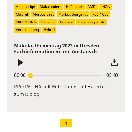
Angehörige
Makulaödem
Hilfsmittel
AMD
LHON
MacTel
Morbus Best
Morbus Stargardt
RCS / CCS
PRO RETINA
Therapie
Podcast
Forschung heute
Veranstaltung
Hybrid
Makula-Thementag 2023 in Dresden:
Fachinformationen und Austausch
00:00
05:40
PRO RETINA lädt Betroffene und Experten
zum Dialog.
1