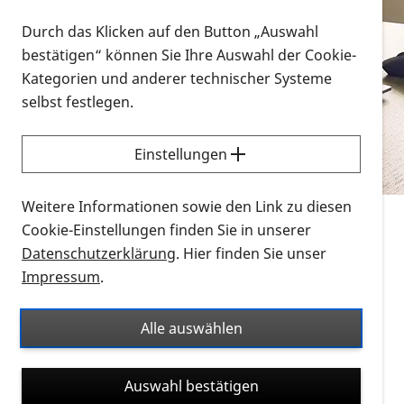
Vorlesen
Durch das Klicken auf den Button „Auswahl
bestätigen“ können Sie Ihre Auswahl der Cookie-
Alle Infomaterialien in verschiedenen
Kategorien und anderer technischer Systeme
Formaten an einem Ort
selbst festlegen.
Sie möchten wissen, wie Sie nach Infonmaterial
suchen und dieses bestellen bzw. herunterladen
Einstellungen
können? Schauen Sie sich die
Erklärvideos zum
Thema Infomaterial auf der PRO RETINA-Website
Weitere Informationen sowie den Link zu diesen
für blinde und sehbehinderte Menschen an.
Cookie-Einstellungen finden Sie in unserer
Datenschutzerklärung
. Hier finden Sie unser
Auf dieser Seite finden Sie sämtliches Infomaterial
Impressum
.
der PRO RETINA in all seinen Formaten an einem
Ort. Nutzen Sie den Formatfilter, um ausschließlich
Alle auswählen
nach Flyern und Broschüren, Audios oder Videos zu
suchen. Die meisten Flyer und Broschüren werden in
Auswahl bestätigen
verschiedenen Formaten angeboten: zur