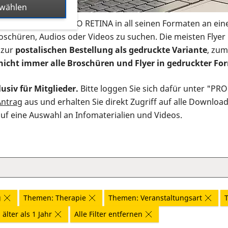
swählen
s Infomaterial der PRO RETINA in all seinen Formaten an ein
roschüren, Audios oder Videos zu suchen. Die meisten Flye
 zur
postalischen Bestellung als gedruckte Variante
, zum
nicht immer alle Broschüren und Flyer in gedruckter For
usiv für Mitglieder.
Bitte loggen Sie sich dafür unter "PR
Antrag
aus und erhalten Sie direkt Zugriff auf alle Downloa
auf eine Auswahl an Infomaterialien und Videos.
g
Themen: Therapie
Themen: Veranstaltungsart
älter als 1 Jahr
Alle Filter entfernen