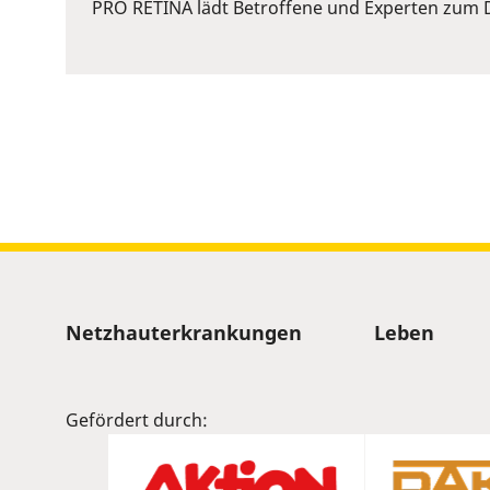
or
PRO RETINA lädt Betroffene und Experten zum D
Space
to
show
volume
slider.
Sitemap
Netzhauterkrankungen
Leben
Gefördert durch: