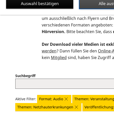
Auswahl bestätigen
Alle au
Auf dieser Seite finden Sie sämtliche
um ausschließlich nach Flyern und B
verschiedenen Formaten angeboten:
Hörversion.
Bitte beachten Sie, dass
Der Download vieler Medien ist exkl
werden
? Dann füllen Sie den
Online-
kein
Mitglied
sind, haben Sie Zugriff 
Suchbegriff
Aktive Filter:
Format: Audio
Themen: Veranstaltun
Themen: Netzhauterkrankungen
Veröffentlichung: 