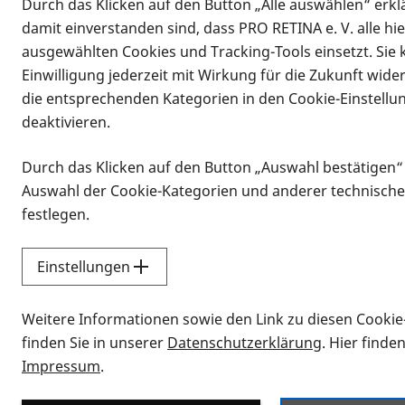
Durch das Klicken auf den Button „Alle auswählen“ erklä
damit einverstanden sind, dass PRO RETINA e. V. alle hi
ausgewählten Cookies und Tracking-Tools einsetzt. Sie
Einwilligung jederzeit mit Wirkung für die Zukunft wide
die entsprechenden Kategorien in den Cookie-Einstellu
deaktivieren.
Durch das Klicken auf den Button „Auswahl bestätigen“
Infomaterial
Auswahl der Cookie-Kategorien und anderer technische
Infomaterial
festlegen.
Einstellungen
Vorlesen
Weitere Informationen sowie den Link zu diesen Cookie
Alle Infomaterialien
finden Sie in unserer
Datenschutzerklärung
. Hier finde
Impressum
.
Sie möchten wissen, wie Sie nach Inf
Erklärvideos zum Thema Infomateri