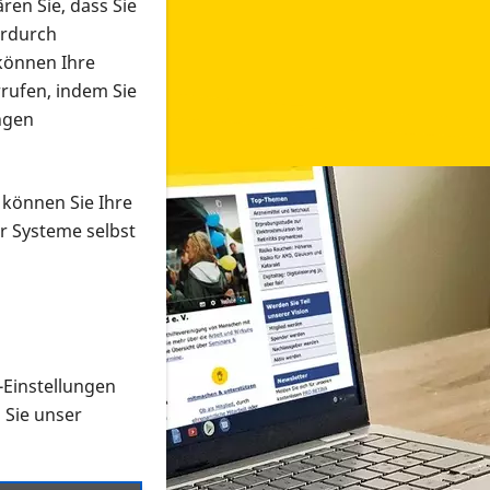
ren Sie, dass Sie
erdurch
 können Ihre
rrufen, indem Sie
ngen
 können Sie Ihre
r Systeme selbst
-Einstellungen
 in verschiedenen Formaten an e
n Sie unser
onmaterial suchen und dieses bestellen bzw. herunterladen
al auf der PRO RETINA-Website für blinde und sehbehi