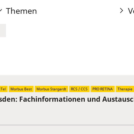
Themen
V
Tel
Morbus Best
Morbus Stargardt
RCS / CCS
PRO RETINA
Therapie
sden: Fachinformationen und Austaus