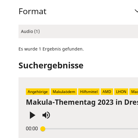
Format
Audio (1)
Es wurde 1 Ergebnis gefunden.
Suchergebnisse
Angehörige
Makulaödem
Hilfsmittel
AMD
LHON
Mac
Makula-Thementag 2023 in Dre
Press
00:00
Enter