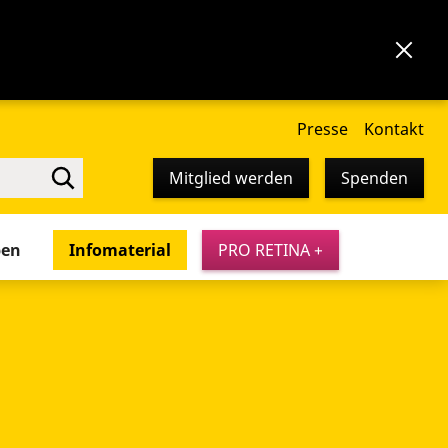
Presse
Kontakt
Mitglied werden
Spenden
pen
Infomaterial
PRO RETINA +