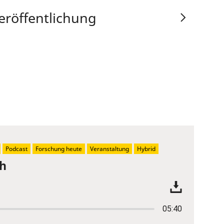
eröffentlichung
Podcast
Forschung heute
Veranstaltung
Hybrid
ch
05:40