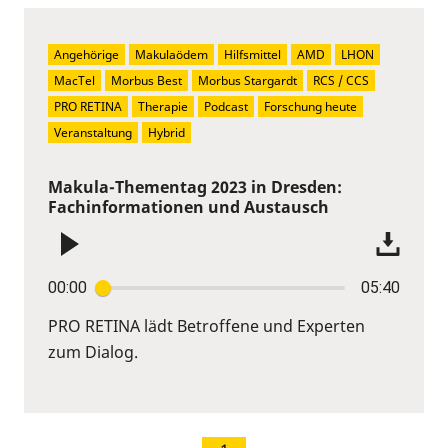
Angehörige
Makulaödem
Hilfsmittel
AMD
LHON
MacTel
Morbus Best
Morbus Stargardt
RCS / CCS
PRO RETINA
Therapie
Podcast
Forschung heute
Veranstaltung
Hybrid
Makula-Thementag 2023 in Dresden:
Fachinformationen und Austausch
00:00
05:40
PRO RETINA lädt Betroffene und Experten
zum Dialog.