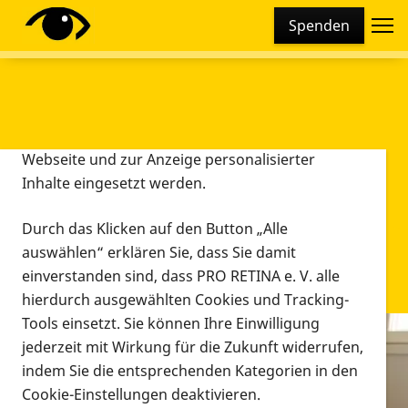
Cookie-Einstellungen
Spenden
Diese Webseite setzt verschiedene Cookies und
Tracking-Tools ein. Dies beinhaltet Cookies und
Tracking-Tools, die für den Betrieb der Webseite
technisch notwendig sind, die zu statistischen
Zwecken sowie zur besseren Bedienbarkeit der
Webseite und zur Anzeige personalisierter
Inhalte eingesetzt werden.
Durch das Klicken auf den Button „Alle
auswählen“ erklären Sie, dass Sie damit
einverstanden sind, dass PRO RETINA e. V. alle
hierdurch ausgewählten Cookies und Tracking-
Tools einsetzt. Sie können Ihre Einwilligung
jederzeit mit Wirkung für die Zukunft widerrufen,
Infomaterial
indem Sie die entsprechenden Kategorien in den
Infomaterial
Cookie-Einstellungen deaktivieren.