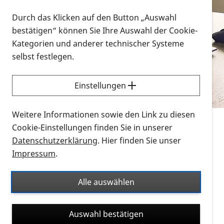
Vorlesen
Durch das Klicken auf den Button „Auswahl
bestätigen“ können Sie Ihre Auswahl der Cookie-
Alle Infomaterialien in verschiedenen
Kategorien und anderer technischer Systeme
Formaten an einem Ort
selbst festlegen.
Sie möchten wissen, wie Sie nach Infonmaterial
suchen und dieses bestellen bzw. herunterladen
Einstellungen
können? Schauen Sie sich die
Erklärvideos zum
Thema Infomaterial auf der PRO RETINA-Website
Weitere Informationen sowie den Link zu diesen
für blinde und sehbehinderte Menschen an.
Cookie-Einstellungen finden Sie in unserer
Datenschutzerklärung
. Hier finden Sie unser
Auf dieser Seite finden Sie sämtliches Infomaterial
Impressum
.
der PRO RETINA in all seinen Formaten an einem
Ort. Nutzen Sie den Formatfilter, um ausschließlich
Alle auswählen
nach Flyern und Broschüren, Audios oder Videos zu
suchen. Die meisten Flyer und Broschüren werden in
Auswahl bestätigen
verschiedenen Formaten angeboten: zur