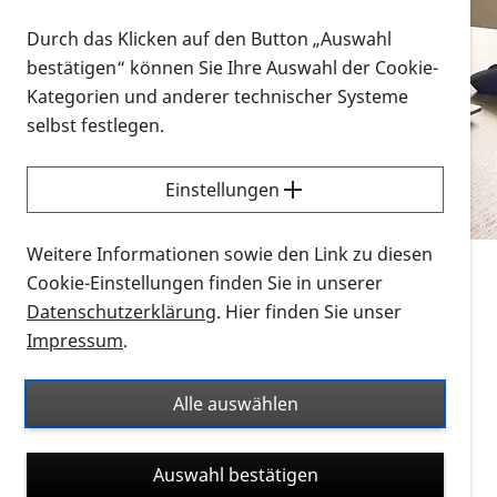
Vorlesen
Durch das Klicken auf den Button „Auswahl
bestätigen“ können Sie Ihre Auswahl der Cookie-
Alle Infomaterialien in verschiedenen
Kategorien und anderer technischer Systeme
Formaten an einem Ort
selbst festlegen.
Sie möchten wissen, wie Sie nach Infonmaterial
suchen und dieses bestellen bzw. herunterladen
Einstellungen
können? Schauen Sie sich die
Erklärvideos zum
Thema Infomaterial auf der PRO RETINA-Website
Weitere Informationen sowie den Link zu diesen
für blinde und sehbehinderte Menschen an.
Cookie-Einstellungen finden Sie in unserer
Datenschutzerklärung
. Hier finden Sie unser
Auf dieser Seite finden Sie sämtliches Infomaterial
Impressum
.
der PRO RETINA in all seinen Formaten an einem
Ort. Nutzen Sie den Formatfilter, um ausschließlich
Alle auswählen
nach Flyern und Broschüren, Audios oder Videos zu
suchen. Die meisten Flyer und Broschüren werden in
Auswahl bestätigen
verschiedenen Formaten angeboten: zur