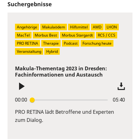
Suchergebnisse
Angehörige
Makulaödem
Hilfsmittel
AMD
LHON
MacTel
Morbus Best
Morbus Stargardt
RCS / CCS
PRO RETINA
Therapie
Podcast
Forschung heute
Veranstaltung
Hybrid
Makula-Thementag 2023 in Dresden:
Fachinformationen und Austausch
00:00
05:40
PRO RETINA lädt Betroffene und Experten
zum Dialog.