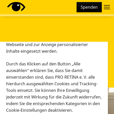
Cookie-Einstellungen
Spenden
Diese Webseite setzt verschiedene Cookies und
Tracking-Tools ein. Dies beinhaltet Cookies und
Tracking-Tools, die für den Betrieb der Webseite
technisch notwendig sind, die zu statistischen
Zwecken sowie zur besseren Bedienbarkeit der
Webseite und zur Anzeige personalisierter
Inhalte eingesetzt werden.
Durch das Klicken auf den Button „Alle
auswählen“ erklären Sie, dass Sie damit
einverstanden sind, dass PRO RETINA e. V. alle
hierdurch ausgewählten Cookies und Tracking-
Tools einsetzt. Sie können Ihre Einwilligung
jederzeit mit Wirkung für die Zukunft widerrufen,
Infomaterial
indem Sie die entsprechenden Kategorien in den
Infomaterial
Cookie-Einstellungen deaktivieren.