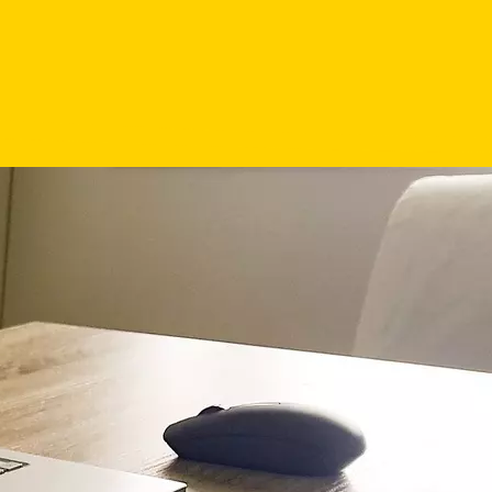
inem Ort
 können? Schauen Sie sich die
nderte Menschen an.