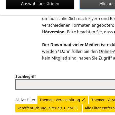
Auswahl bestätigen
Alle au
Auf dieser Seite finden Sie sämtliche
um ausschließlich nach Flyern und B
verschiedenen Formaten angeboten:
Hörversion.
Bitte beachten Sie, dass
Der Download vieler Medien ist exkl
werden
? Dann füllen Sie den
Online-
kein
Mitglied
sind, haben Sie Zugriff 
Suchbegriff
Aktive Filter:
Themen: Veranstaltung
Themen: Vera
Veröffentlichung: älter als 1 Jahr
Alle Filter entfer