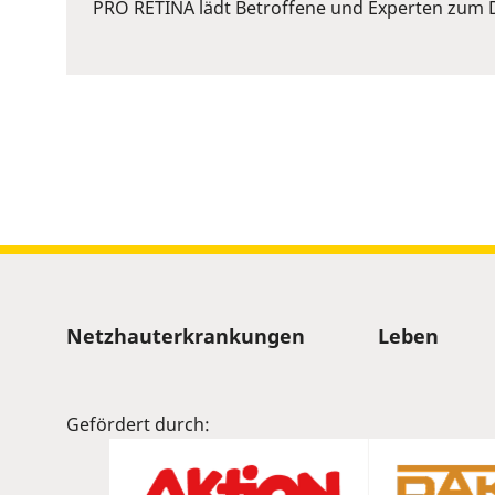
or
PRO RETINA lädt Betroffene und Experten zum D
Space
to
show
volume
slider.
Sitemap
Netzhauterkrankungen
Leben
Gefördert durch: