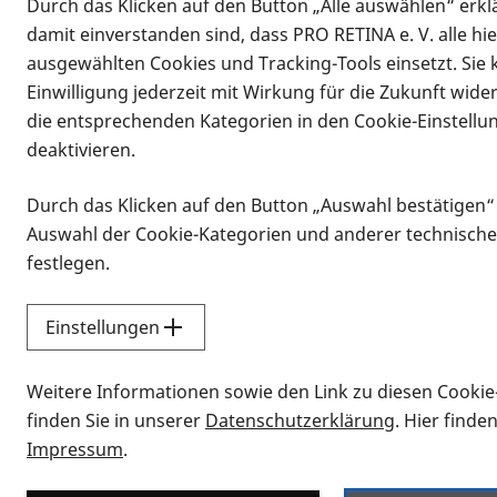
Durch das Klicken auf den Button „Alle auswählen“ erklä
damit einverstanden sind, dass PRO RETINA e. V. alle hi
ausgewählten Cookies und Tracking-Tools einsetzt. Sie
Einwilligung jederzeit mit Wirkung für die Zukunft wide
die entsprechenden Kategorien in den Cookie-Einstellu
deaktivieren.
Durch das Klicken auf den Button „Auswahl bestätigen“
Infomaterial
Auswahl der Cookie-Kategorien und anderer technische
Infomaterial
festlegen.
Einstellungen
Vorlesen
Weitere Informationen sowie den Link zu diesen Cookie
Alle Infomaterialien
finden Sie in unserer
Datenschutzerklärung
. Hier finde
Impressum
.
Sie möchten wissen, wie Sie nach Inf
Erklärvideos zum Thema Infomateri