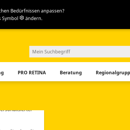
ichen Bedürfnissen anpassen?
as Symbol
ändern.
en
Sie jetzt die Tab-Taste
ng
PRO RETINA
Beratung
Regionalgrup
-Tools ein. Dies
ieb der Webseite
 sowie zur
ersonalisierter