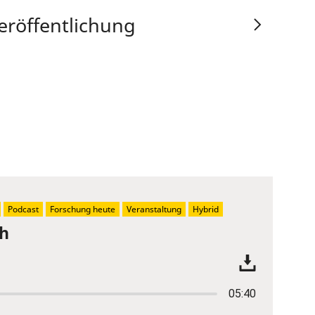
eröffentlichung
Podcast
Forschung heute
Veranstaltung
Hybrid
ch
05:40