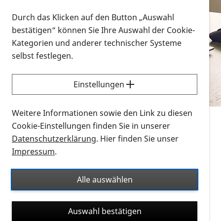
Vorlesen
Durch das Klicken auf den Button „Auswahl
bestätigen“ können Sie Ihre Auswahl der Cookie-
Alle Infomaterialien in verschiedenen
Kategorien und anderer technischer Systeme
Formaten an einem Ort
selbst festlegen.
Sie möchten wissen, wie Sie nach Infonmaterial
suchen und dieses bestellen bzw. herunterladen
Einstellungen
können? Schauen Sie sich die
Erklärvideos zum
Thema Infomaterial auf der PRO RETINA-Website
Weitere Informationen sowie den Link zu diesen
für blinde und sehbehinderte Menschen an.
Cookie-Einstellungen finden Sie in unserer
Datenschutzerklärung
. Hier finden Sie unser
Auf dieser Seite finden Sie sämtliches Infomaterial
Impressum
.
der PRO RETINA in all seinen Formaten an einem
Ort. Nutzen Sie den Formatfilter, um ausschließlich
Alle auswählen
nach Flyern und Broschüren, Audios oder Videos zu
suchen. Die meisten Flyer und Broschüren werden in
Auswahl bestätigen
verschiedenen Formaten angeboten: zur