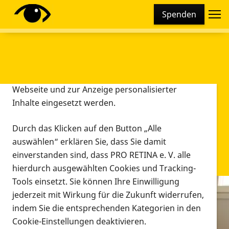
Cookie-Einstellungen
Spenden
Diese Webseite setzt verschiedene Cookies und
Tracking-Tools ein. Dies beinhaltet Cookies und
Tracking-Tools, die für den Betrieb der Webseite
technisch notwendig sind, die zu statistischen
Zwecken sowie zur besseren Bedienbarkeit der
Webseite und zur Anzeige personalisierter
Inhalte eingesetzt werden.
Durch das Klicken auf den Button „Alle
auswählen“ erklären Sie, dass Sie damit
einverstanden sind, dass PRO RETINA e. V. alle
hierdurch ausgewählten Cookies und Tracking-
Tools einsetzt. Sie können Ihre Einwilligung
jederzeit mit Wirkung für die Zukunft widerrufen,
Infomaterial
indem Sie die entsprechenden Kategorien in den
Infomaterial
Cookie-Einstellungen deaktivieren.