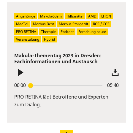
Angehörige
Makulaödem
Hilfsmittel
AMD
LHON
MacTel
Morbus Best
Morbus Stargardt
RCS / CCS
PRO RETINA
Therapie
Podcast
Forschung heute
Veranstaltung
Hybrid
Makula-Thementag 2023 in Dresden:
Fachinformationen und Austausch
00:00
05:40
PRO RETINA lädt Betroffene und Experten
zum Dialog.