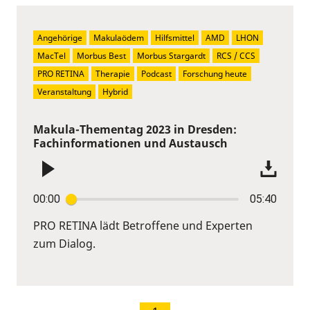
Angehörige
Makulaödem
Hilfsmittel
AMD
LHON
MacTel
Morbus Best
Morbus Stargardt
RCS / CCS
PRO RETINA
Therapie
Podcast
Forschung heute
Veranstaltung
Hybrid
Makula-Thementag 2023 in Dresden:
Fachinformationen und Austausch
00:00
05:40
PRO RETINA lädt Betroffene und Experten
zum Dialog.