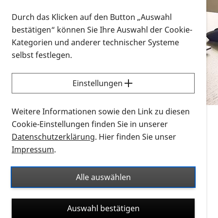
Vorlesen
Durch das Klicken auf den Button „Auswahl
bestätigen“ können Sie Ihre Auswahl der Cookie-
Alle Infomaterialien in verschiedenen
Kategorien und anderer technischer Systeme
Formaten an einem Ort
selbst festlegen.
Sie möchten wissen, wie Sie nach Infonmaterial
suchen und dieses bestellen bzw. herunterladen
Einstellungen
können? Schauen Sie sich die
Erklärvideos zum
Thema Infomaterial auf der PRO RETINA-Website
Weitere Informationen sowie den Link zu diesen
für blinde und sehbehinderte Menschen an.
Cookie-Einstellungen finden Sie in unserer
Datenschutzerklärung
. Hier finden Sie unser
Auf dieser Seite finden Sie sämtliches Infomaterial
Impressum
.
der PRO RETINA in all seinen Formaten an einem
Ort. Nutzen Sie den Formatfilter, um ausschließlich
Alle auswählen
nach Flyern und Broschüren, Audios oder Videos zu
suchen. Die meisten Flyer und Broschüren werden in
Auswahl bestätigen
verschiedenen Formaten angeboten: zur