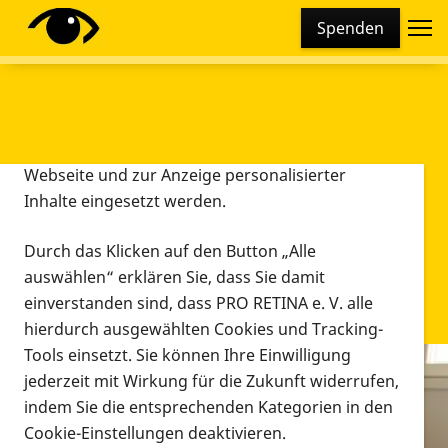
Cookie-Einstellungen
Spenden
Diese Webseite setzt verschiedene Cookies und
Tracking-Tools ein. Dies beinhaltet Cookies und
Tracking-Tools, die für den Betrieb der Webseite
technisch notwendig sind, die zu statistischen
Zwecken sowie zur besseren Bedienbarkeit der
Webseite und zur Anzeige personalisierter
Inhalte eingesetzt werden.
Durch das Klicken auf den Button „Alle
auswählen“ erklären Sie, dass Sie damit
einverstanden sind, dass PRO RETINA e. V. alle
hierdurch ausgewählten Cookies und Tracking-
Tools einsetzt. Sie können Ihre Einwilligung
jederzeit mit Wirkung für die Zukunft widerrufen,
Infomaterial
indem Sie die entsprechenden Kategorien in den
Infomaterial
Cookie-Einstellungen deaktivieren.