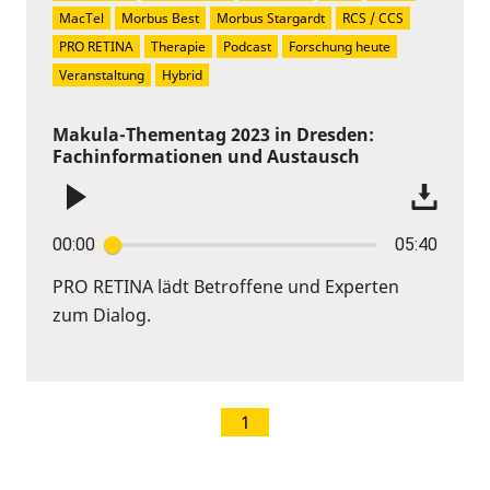
MacTel
Morbus Best
Morbus Stargardt
RCS / CCS
PRO RETINA
Therapie
Podcast
Forschung heute
Veranstaltung
Hybrid
Makula-Thementag 2023 in Dresden:
Fachinformationen und Austausch
00:00
05:40
PRO RETINA lädt Betroffene und Experten
zum Dialog.
1