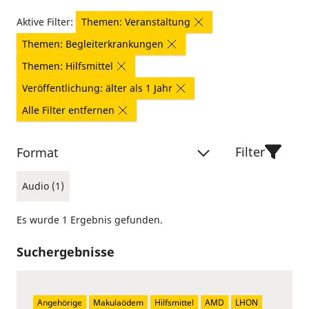
Aktive Filter:
Themen: Veranstaltung
Themen: Begleiterkrankungen
Themen: Hilfsmittel
Veröffentlichung: älter als 1 Jahr
Alle Filter entfernen
Filter
Format
Audio (1)
Es wurde 1 Ergebnis gefunden.
Suchergebnisse
Angehörige
Makulaödem
Hilfsmittel
AMD
LHON