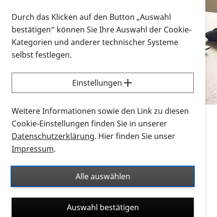
Vorlesen
Durch das Klicken auf den Button „Auswahl
bestätigen“ können Sie Ihre Auswahl der Cookie-
Alle Infomaterialien in verschiedenen
Kategorien und anderer technischer Systeme
Formaten an einem Ort
selbst festlegen.
Sie möchten wissen, wie Sie nach Infonmaterial
suchen und dieses bestellen bzw. herunterladen
Einstellungen
können? Schauen Sie sich die
Erklärvideos zum
Thema Infomaterial auf der PRO RETINA-Website
Weitere Informationen sowie den Link zu diesen
für blinde und sehbehinderte Menschen an.
Cookie-Einstellungen finden Sie in unserer
Datenschutzerklärung
. Hier finden Sie unser
Auf dieser Seite finden Sie sämtliches Infomaterial
Impressum
.
der PRO RETINA in all seinen Formaten an einem
Ort. Nutzen Sie den Formatfilter, um ausschließlich
Alle auswählen
nach Flyern und Broschüren, Audios oder Videos zu
suchen. Die meisten Flyer und Broschüren werden in
Auswahl bestätigen
verschiedenen Formaten angeboten: zur