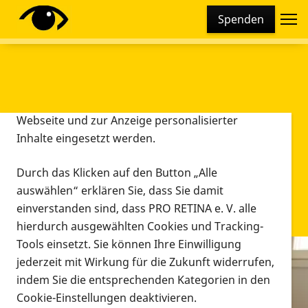
Cookie-Einstellungen
Spenden
Diese Webseite setzt verschiedene Cookies und
Tracking-Tools ein. Dies beinhaltet Cookies und
Tracking-Tools, die für den Betrieb der Webseite
technisch notwendig sind, die zu statistischen
Zwecken sowie zur besseren Bedienbarkeit der
Webseite und zur Anzeige personalisierter
Inhalte eingesetzt werden.
Durch das Klicken auf den Button „Alle
auswählen“ erklären Sie, dass Sie damit
einverstanden sind, dass PRO RETINA e. V. alle
hierdurch ausgewählten Cookies und Tracking-
Tools einsetzt. Sie können Ihre Einwilligung
jederzeit mit Wirkung für die Zukunft widerrufen,
Infomaterial
indem Sie die entsprechenden Kategorien in den
Infomaterial
Cookie-Einstellungen deaktivieren.