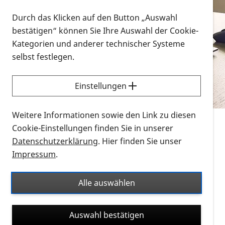
Vorlesen
Durch das Klicken auf den Button „Auswahl
bestätigen“ können Sie Ihre Auswahl der Cookie-
Alle Infomaterialien in verschiedenen
Kategorien und anderer technischer Systeme
Formaten an einem Ort
selbst festlegen.
Sie möchten wissen, wie Sie nach Infonmaterial
suchen und dieses bestellen bzw. herunterladen
Einstellungen
können? Schauen Sie sich die
Erklärvideos zum
Thema Infomaterial auf der PRO RETINA-Website
Weitere Informationen sowie den Link zu diesen
für blinde und sehbehinderte Menschen an.
Cookie-Einstellungen finden Sie in unserer
Datenschutzerklärung
. Hier finden Sie unser
Auf dieser Seite finden Sie sämtliches Infomaterial
Impressum
.
der PRO RETINA in all seinen Formaten an einem
Ort. Nutzen Sie den Formatfilter, um ausschließlich
Alle auswählen
nach Flyern und Broschüren, Audios oder Videos zu
suchen. Die meisten Flyer und Broschüren werden in
Auswahl bestätigen
verschiedenen Formaten angeboten: zur