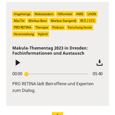
Angehörige
Makulaödem
Hilfsmittel
AMD
LHON
MacTel
Morbus Best
Morbus Stargardt
RCS / CCS
PRO RETINA
Therapie
Podcast
Forschung heute
Veranstaltung
Hybrid
Makula-Thementag 2023 in Dresden:
Fachinformationen und Austausch
00:00
05:40
PRO RETINA lädt Betroffene und Experten
zum Dialog.