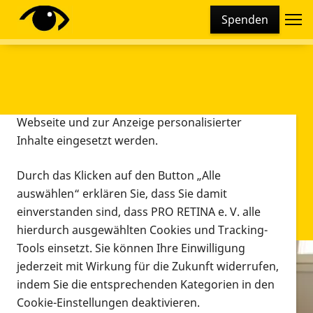
Cookie-Einstellungen
Spenden
Diese Webseite setzt verschiedene Cookies und
Tracking-Tools ein. Dies beinhaltet Cookies und
Tracking-Tools, die für den Betrieb der Webseite
technisch notwendig sind, die zu statistischen
Zwecken sowie zur besseren Bedienbarkeit der
Webseite und zur Anzeige personalisierter
Inhalte eingesetzt werden.
Durch das Klicken auf den Button „Alle
auswählen“ erklären Sie, dass Sie damit
einverstanden sind, dass PRO RETINA e. V. alle
hierdurch ausgewählten Cookies und Tracking-
Tools einsetzt. Sie können Ihre Einwilligung
jederzeit mit Wirkung für die Zukunft widerrufen,
Infomaterial
indem Sie die entsprechenden Kategorien in den
Infomaterial
Cookie-Einstellungen deaktivieren.