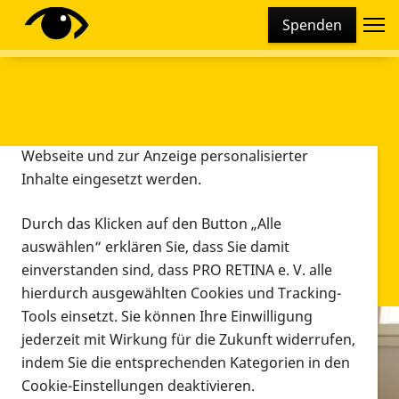
Cookie-Einstellungen
Spenden
Diese Webseite setzt verschiedene Cookies und
Tracking-Tools ein. Dies beinhaltet Cookies und
Tracking-Tools, die für den Betrieb der Webseite
technisch notwendig sind, die zu statistischen
Zwecken sowie zur besseren Bedienbarkeit der
Webseite und zur Anzeige personalisierter
Inhalte eingesetzt werden.
Durch das Klicken auf den Button „Alle
auswählen“ erklären Sie, dass Sie damit
einverstanden sind, dass PRO RETINA e. V. alle
hierdurch ausgewählten Cookies und Tracking-
Tools einsetzt. Sie können Ihre Einwilligung
jederzeit mit Wirkung für die Zukunft widerrufen,
Infomaterial
indem Sie die entsprechenden Kategorien in den
Infomaterial
Cookie-Einstellungen deaktivieren.