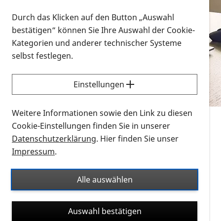
Vorlesen
Durch das Klicken auf den Button „Auswahl
bestätigen“ können Sie Ihre Auswahl der Cookie-
Alle Infomaterialien in verschiedenen
Kategorien und anderer technischer Systeme
Formaten an einem Ort
selbst festlegen.
Sie möchten wissen, wie Sie nach Infonmaterial
suchen und dieses bestellen bzw. herunterladen
Einstellungen
können? Schauen Sie sich die
Erklärvideos zum
Thema Infomaterial auf der PRO RETINA-Website
Weitere Informationen sowie den Link zu diesen
für blinde und sehbehinderte Menschen an.
Cookie-Einstellungen finden Sie in unserer
Datenschutzerklärung
. Hier finden Sie unser
Auf dieser Seite finden Sie sämtliches Infomaterial
Impressum
.
der PRO RETINA in all seinen Formaten an einem
Ort. Nutzen Sie den Formatfilter, um ausschließlich
Alle auswählen
nach Flyern und Broschüren, Audios oder Videos zu
suchen. Die meisten Flyer und Broschüren werden in
Auswahl bestätigen
verschiedenen Formaten angeboten: zur