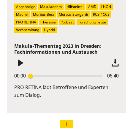
Angehörige
Makulaödem
Hilfsmittel
AMD
LHON
MacTel
Morbus Best
Morbus Stargardt
RCS / CCS
PRO RETINA
Therapie
Podcast
Forschung heute
Veranstaltung
Hybrid
Makula-Thementag 2023 in Dresden:
Fachinformationen und Austausch
00:00
05:40
PRO RETINA lädt Betroffene und Experten
zum Dialog.
1