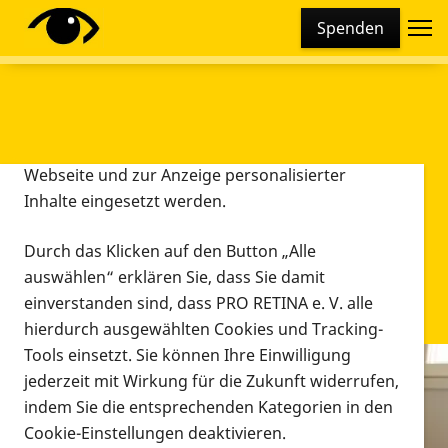
Cookie-Einstellungen
Spenden
Diese Webseite setzt verschiedene Cookies und
Tracking-Tools ein. Dies beinhaltet Cookies und
Tracking-Tools, die für den Betrieb der Webseite
technisch notwendig sind, die zu statistischen
Zwecken sowie zur besseren Bedienbarkeit der
Webseite und zur Anzeige personalisierter
Inhalte eingesetzt werden.
Durch das Klicken auf den Button „Alle
auswählen“ erklären Sie, dass Sie damit
einverstanden sind, dass PRO RETINA e. V. alle
hierdurch ausgewählten Cookies und Tracking-
Tools einsetzt. Sie können Ihre Einwilligung
jederzeit mit Wirkung für die Zukunft widerrufen,
Infomaterial
indem Sie die entsprechenden Kategorien in den
Infomaterial
Cookie-Einstellungen deaktivieren.