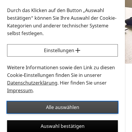
Vorlesen
Durch das Klicken auf den Button „Auswahl
bestätigen“ können Sie Ihre Auswahl der Cookie-
Alle Infomaterialien in verschiedenen
Kategorien und anderer technischer Systeme
Formaten an einem Ort
selbst festlegen.
Sie möchten wissen, wie Sie nach Infonmaterial
suchen und dieses bestellen bzw. herunterladen
Einstellungen
können? Schauen Sie sich die
Erklärvideos zum
Thema Infomaterial auf der PRO RETINA-Website
Weitere Informationen sowie den Link zu diesen
für blinde und sehbehinderte Menschen an.
Cookie-Einstellungen finden Sie in unserer
Datenschutzerklärung
. Hier finden Sie unser
Auf dieser Seite finden Sie sämtliches Infomaterial
Impressum
.
der PRO RETINA in all seinen Formaten an einem
Ort. Nutzen Sie den Formatfilter, um ausschließlich
Alle auswählen
nach Flyern und Broschüren, Audios oder Videos zu
suchen. Die meisten Flyer und Broschüren werden in
Auswahl bestätigen
verschiedenen Formaten angeboten: zur