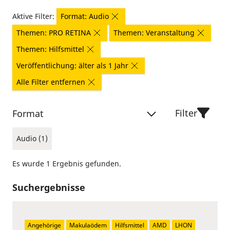
Aktive Filter:
Format: Audio
Themen: PRO RETINA
Themen: Veranstaltung
Themen: Hilfsmittel
Veröffentlichung: älter als 1 Jahr
Alle Filter entfernen
Filter
Format
Audio (1)
Es wurde 1 Ergebnis gefunden.
Suchergebnisse
Angehörige
Makulaödem
Hilfsmittel
AMD
LHON