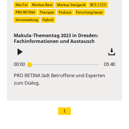
MacTel
Morbus Best
Morbus Stargardt
RCS / CCS
PRO RETINA
Therapie
Podcast
Forschung heute
Veranstaltung
Hybrid
Makula-Thementag 2023 in Dresden:
Fachinformationen und Austausch
00:00
05:40
PRO RETINA lädt Betroffene und Experten
zum Dialog.
1