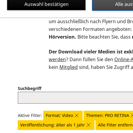
Auswahl bestätigen
Alle au
Auf dieser Seite finden Sie sämtliche
um ausschließlich nach Flyern und B
verschiedenen Formaten angeboten:
Hörversion.
Bitte beachten Sie, dass
Der Download vieler Medien ist exkl
werden
? Dann füllen Sie den
Online-
kein
Mitglied
sind, haben Sie Zugriff 
Suchbegriff
Aktive Filter:
Format: Video
Themen: PRO RETINA
Veröffentlichung: älter als 1 Jahr
Alle Filter entfer