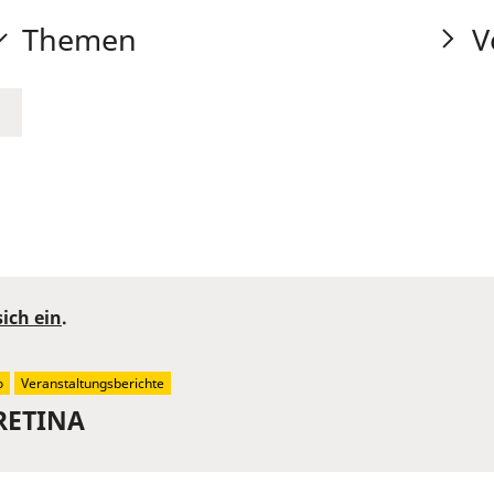
Themen
V
sich ein
.
o
Veranstaltungsberichte
 RETINA