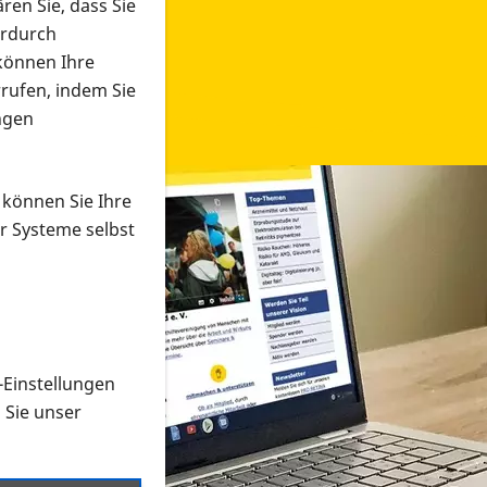
ren Sie, dass Sie
erdurch
 können Ihre
rrufen, indem Sie
ngen
 können Sie Ihre
r Systeme selbst
-Einstellungen
 in verschiedenen Formaten an e
n Sie unser
onmaterial suchen und dieses bestellen bzw. herunterladen
al auf der PRO RETINA-Website für blinde und sehbehi