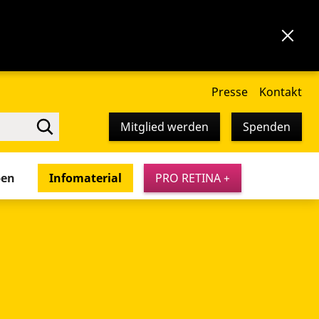
Presse
Kontakt
Mitglied werden
Spenden
pen
Infomaterial
PRO RETINA +