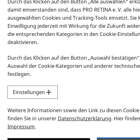
Durch das Klicken auf den Button „Alle auswählen“ erklä
damit einverstanden sind, dass PRO RETINA e. V. alle hi
ausgewählten Cookies und Tracking-Tools einsetzt. Sie
Einwilligung jederzeit mit Wirkung für die Zukunft wide
die entsprechenden Kategorien in den Cookie-Einstellu
deaktivieren.
Durch das Klicken auf den Button „Auswahl bestätigen“
Infomaterial
Auswahl der Cookie-Kategorien und anderer technische
Infomaterial
festlegen.
Einstellungen
Vorlesen
Weitere Informationen sowie den Link zu diesen Cookie
Alle Infomaterialien
finden Sie in unserer
Datenschutzerklärung
. Hier finde
Impressum
.
Sie möchten wissen, wie Sie nach Inf
Erklärvideos zum Thema Infomateri