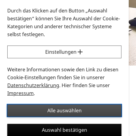
Vorlesen
Durch das Klicken auf den Button „Auswahl
bestätigen“ können Sie Ihre Auswahl der Cookie-
Alle Infomaterialien in verschiedenen
Kategorien und anderer technischer Systeme
Formaten an einem Ort
selbst festlegen.
Sie möchten wissen, wie Sie nach Infonmaterial
suchen und dieses bestellen bzw. herunterladen
Einstellungen
können? Schauen Sie sich die
Erklärvideos zum
Thema Infomaterial auf der PRO RETINA-Website
Weitere Informationen sowie den Link zu diesen
für blinde und sehbehinderte Menschen an.
Cookie-Einstellungen finden Sie in unserer
Datenschutzerklärung
. Hier finden Sie unser
Auf dieser Seite finden Sie sämtliches Infomaterial
Impressum
.
der PRO RETINA in all seinen Formaten an einem
Ort. Nutzen Sie den Formatfilter, um ausschließlich
Alle auswählen
nach Flyern und Broschüren, Audios oder Videos zu
suchen. Die meisten Flyer und Broschüren werden in
Auswahl bestätigen
verschiedenen Formaten angeboten: zur