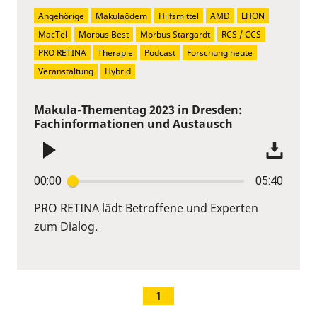
Angehörige
Makulaödem
Hilfsmittel
AMD
LHON
MacTel
Morbus Best
Morbus Stargardt
RCS / CCS
PRO RETINA
Therapie
Podcast
Forschung heute
Veranstaltung
Hybrid
Makula-Thementag 2023 in Dresden:
Fachinformationen und Austausch
00:00
05:40
PRO RETINA lädt Betroffene und Experten
zum Dialog.
1