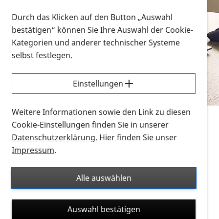
Vorlesen
Durch das Klicken auf den Button „Auswahl
bestätigen“ können Sie Ihre Auswahl der Cookie-
Alle Infomaterialien in verschiedenen
Kategorien und anderer technischer Systeme
Formaten an einem Ort
selbst festlegen.
Sie möchten wissen, wie Sie nach Infonmaterial
suchen und dieses bestellen bzw. herunterladen
Einstellungen
können? Schauen Sie sich die
Erklärvideos zum
Thema Infomaterial auf der PRO RETINA-Website
Weitere Informationen sowie den Link zu diesen
für blinde und sehbehinderte Menschen an.
Cookie-Einstellungen finden Sie in unserer
Datenschutzerklärung
. Hier finden Sie unser
Auf dieser Seite finden Sie sämtliches Infomaterial
Impressum
.
der PRO RETINA in all seinen Formaten an einem
Ort. Nutzen Sie den Formatfilter, um ausschließlich
Alle auswählen
nach Flyern und Broschüren, Audios oder Videos zu
suchen. Die meisten Flyer und Broschüren werden in
Auswahl bestätigen
verschiedenen Formaten angeboten: zur