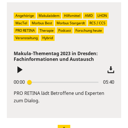
Angehörige
Makulaödem
Hilfsmittel
AMD
LHON
MacTel
Morbus Best
Morbus Stargardt
RCS / CCS
PRO RETINA
Therapie
Podcast
Forschung heute
Veranstaltung
Hybrid
Makula-Thementag 2023 in Dresden:
Fachinformationen und Austausch
00:00
05:40
PRO RETINA lädt Betroffene und Experten
zum Dialog.