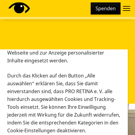
Cookie-Einstellungen
Spenden
Diese Webseite setzt verschiedene Cookies und
Tracking-Tools ein. Dies beinhaltet Cookies und
Tracking-Tools, die für den Betrieb der Webseite
technisch notwendig sind, die zu statistischen
Zwecken sowie zur besseren Bedienbarkeit der
Webseite und zur Anzeige personalisierter
Inhalte eingesetzt werden.
Durch das Klicken auf den Button „Alle
auswählen“ erklären Sie, dass Sie damit
einverstanden sind, dass PRO RETINA e. V. alle
hierdurch ausgewählten Cookies und Tracking-
Tools einsetzt. Sie können Ihre Einwilligung
jederzeit mit Wirkung für die Zukunft widerrufen,
Infomaterial
indem Sie die entsprechenden Kategorien in den
Infomaterial
Cookie-Einstellungen deaktivieren.