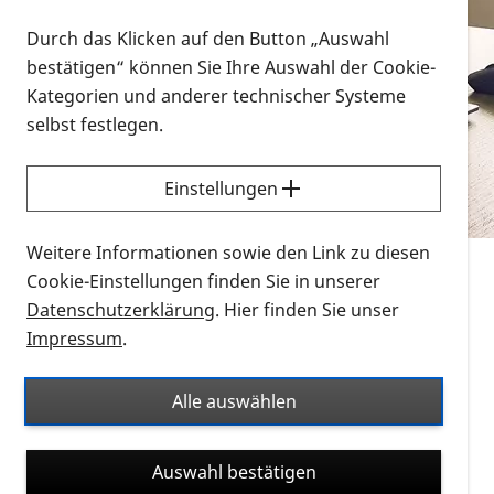
Vorlesen
Durch das Klicken auf den Button „Auswahl
bestätigen“ können Sie Ihre Auswahl der Cookie-
Alle Infomaterialien in verschiedenen
Kategorien und anderer technischer Systeme
Formaten an einem Ort
selbst festlegen.
Sie möchten wissen, wie Sie nach Infonmaterial
suchen und dieses bestellen bzw. herunterladen
Einstellungen
können? Schauen Sie sich die
Erklärvideos zum
Thema Infomaterial auf der PRO RETINA-Website
Weitere Informationen sowie den Link zu diesen
für blinde und sehbehinderte Menschen an.
Cookie-Einstellungen finden Sie in unserer
Datenschutzerklärung
. Hier finden Sie unser
Auf dieser Seite finden Sie sämtliches Infomaterial
Impressum
.
der PRO RETINA in all seinen Formaten an einem
Ort. Nutzen Sie den Formatfilter, um ausschließlich
Alle auswählen
nach Flyern und Broschüren, Audios oder Videos zu
suchen. Die meisten Flyer und Broschüren werden in
Auswahl bestätigen
verschiedenen Formaten angeboten: zur