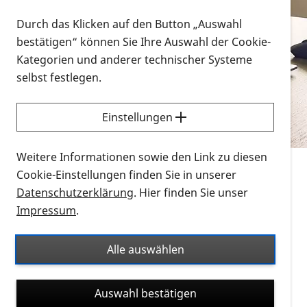
Vorlesen
Durch das Klicken auf den Button „Auswahl
bestätigen“ können Sie Ihre Auswahl der Cookie-
Alle Infomaterialien in verschiedenen
Kategorien und anderer technischer Systeme
Formaten an einem Ort
selbst festlegen.
Sie möchten wissen, wie Sie nach Infonmaterial
suchen und dieses bestellen bzw. herunterladen
Einstellungen
können? Schauen Sie sich die
Erklärvideos zum
Thema Infomaterial auf der PRO RETINA-Website
Weitere Informationen sowie den Link zu diesen
für blinde und sehbehinderte Menschen an.
Cookie-Einstellungen finden Sie in unserer
Datenschutzerklärung
. Hier finden Sie unser
Auf dieser Seite finden Sie sämtliches Infomaterial
Impressum
.
der PRO RETINA in all seinen Formaten an einem
Ort. Nutzen Sie den Formatfilter, um ausschließlich
Alle auswählen
nach Flyern und Broschüren, Audios oder Videos zu
suchen. Die meisten Flyer und Broschüren werden in
Auswahl bestätigen
verschiedenen Formaten angeboten: zur