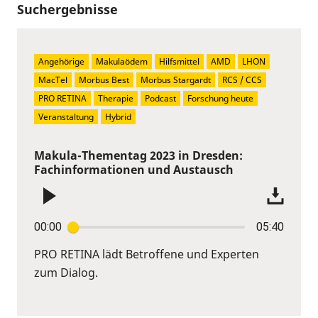
Suchergebnisse
Angehörige
Makulaödem
Hilfsmittel
AMD
LHON
MacTel
Morbus Best
Morbus Stargardt
RCS / CCS
PRO RETINA
Therapie
Podcast
Forschung heute
Veranstaltung
Hybrid
Makula-Thementag 2023 in Dresden:
Fachinformationen und Austausch
00:00
05:40
PRO RETINA lädt Betroffene und Experten
zum Dialog.