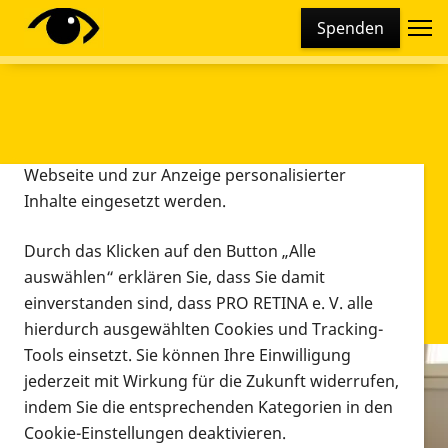
Cookie-Einstellungen
Spenden
Diese Webseite setzt verschiedene Cookies und
Tracking-Tools ein. Dies beinhaltet Cookies und
Tracking-Tools, die für den Betrieb der Webseite
technisch notwendig sind, die zu statistischen
Zwecken sowie zur besseren Bedienbarkeit der
Webseite und zur Anzeige personalisierter
Inhalte eingesetzt werden.
Durch das Klicken auf den Button „Alle
auswählen“ erklären Sie, dass Sie damit
einverstanden sind, dass PRO RETINA e. V. alle
hierdurch ausgewählten Cookies und Tracking-
Tools einsetzt. Sie können Ihre Einwilligung
jederzeit mit Wirkung für die Zukunft widerrufen,
Infomaterial
indem Sie die entsprechenden Kategorien in den
Infomaterial
Cookie-Einstellungen deaktivieren.