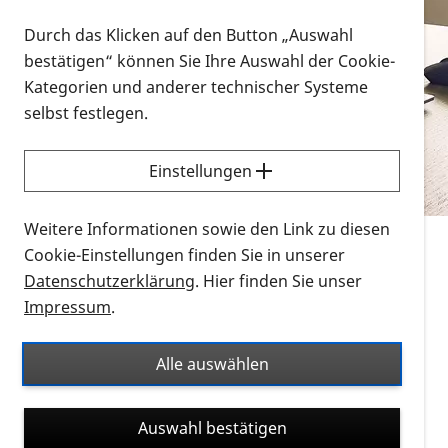
Vorlesen
Durch das Klicken auf den Button „Auswahl
bestätigen“ können Sie Ihre Auswahl der Cookie-
Alle Infomaterialien in verschiedenen
Kategorien und anderer technischer Systeme
Formaten an einem Ort
selbst festlegen.
Sie möchten wissen, wie Sie nach Infonmaterial
suchen und dieses bestellen bzw. herunterladen
Einstellungen
können? Schauen Sie sich die
Erklärvideos zum
Thema Infomaterial auf der PRO RETINA-Website
Weitere Informationen sowie den Link zu diesen
für blinde und sehbehinderte Menschen an.
Cookie-Einstellungen finden Sie in unserer
Datenschutzerklärung
. Hier finden Sie unser
Auf dieser Seite finden Sie sämtliches Infomaterial
Impressum
.
der PRO RETINA in all seinen Formaten an einem
Ort. Nutzen Sie den Formatfilter, um ausschließlich
Alle auswählen
nach Flyern und Broschüren, Audios oder Videos zu
suchen. Die meisten Flyer und Broschüren werden in
Auswahl bestätigen
verschiedenen Formaten angeboten: zur