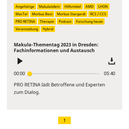
Angehörige
Makulaödem
Hilfsmittel
AMD
LHON
MacTel
Morbus Best
Morbus Stargardt
RCS / CCS
PRO RETINA
Therapie
Podcast
Forschung heute
Veranstaltung
Hybrid
Makula-Thementag 2023 in Dresden:
Fachinformationen und Austausch
00:00
05:40
PRO RETINA lädt Betroffene und Experten
zum Dialog.
1