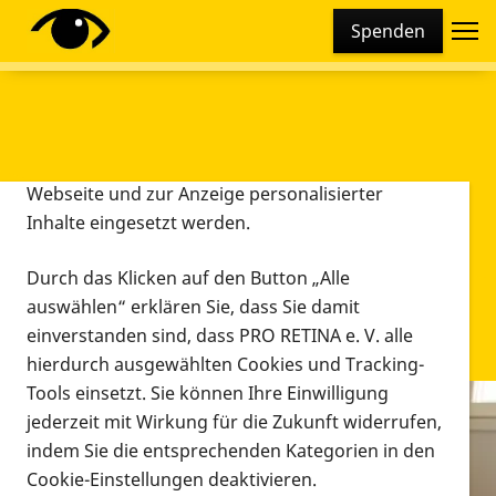
Cookie-Einstellungen
Spenden
Diese Webseite setzt verschiedene Cookies und
Tracking-Tools ein. Dies beinhaltet Cookies und
Tracking-Tools, die für den Betrieb der Webseite
technisch notwendig sind, die zu statistischen
Zwecken sowie zur besseren Bedienbarkeit der
Webseite und zur Anzeige personalisierter
Inhalte eingesetzt werden.
Durch das Klicken auf den Button „Alle
auswählen“ erklären Sie, dass Sie damit
einverstanden sind, dass PRO RETINA e. V. alle
hierdurch ausgewählten Cookies und Tracking-
Tools einsetzt. Sie können Ihre Einwilligung
jederzeit mit Wirkung für die Zukunft widerrufen,
Infomaterial
indem Sie die entsprechenden Kategorien in den
Infomaterial
Cookie-Einstellungen deaktivieren.