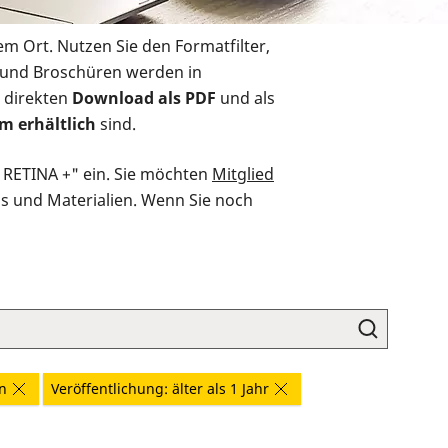
em Ort. Nutzen Sie den Formatfilter,
r und Broschüren werden in
 direkten
Download als PDF
und als
m erhältlich
sind.
O RETINA +" ein. Sie möchten
Mitglied
ds und Materialien. Wenn Sie noch
n
Veröffentlichung: älter als 1 Jahr