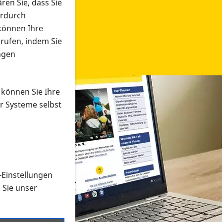
ren Sie, dass Sie
erdurch
 können Ihre
rrufen, indem Sie
ngen
 können Sie Ihre
r Systeme selbst
-Einstellungen
 in verschiedenen Formaten an e
n Sie unser
onmaterial suchen und dieses bestellen bzw. herunterladen
al auf der PRO RETINA-Website für blinde und sehbehi