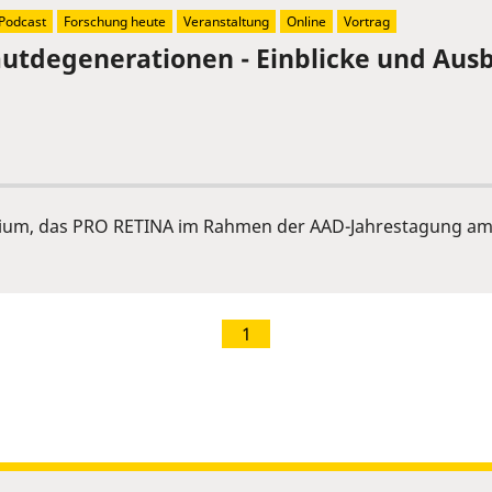
Podcast
Forschung heute
Veranstaltung
Online
Vortrag
tdegenerationen - Einblicke und Ausb
ium, das PRO RETINA im Rahmen der AAD-Jahrestagung am 
1