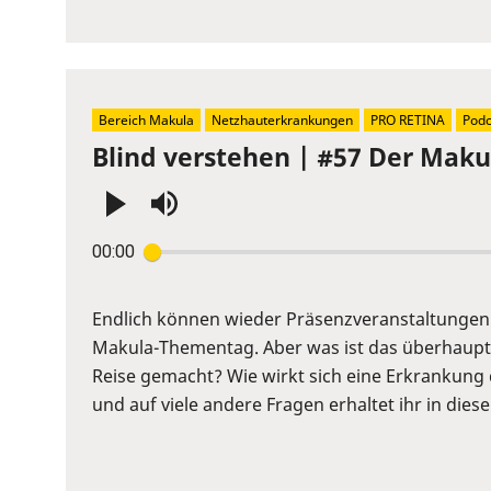
volume
slider.
Bereich Makula
Netzhauterkrankungen
PRO RETINA
Podc
Blind verstehen | #57 Der Maku
Press
00:00
Enter
or
Space
Endlich können wieder Präsenzveranstaltungen 
to
Makula-Thementag. Aber was ist das überhaupt
show
Reise gemacht? Wie wirkt sich eine Erkrankung
volume
und auf viele andere Fragen erhaltet ihr in dies
slider.