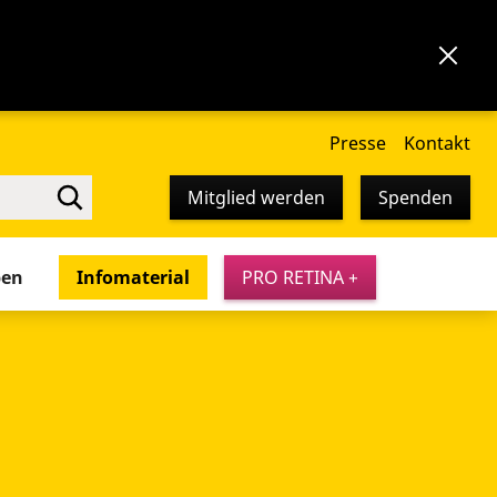
Presse
Kontakt
Mitglied werden
Spenden
pen
Infomaterial
PRO RETINA +