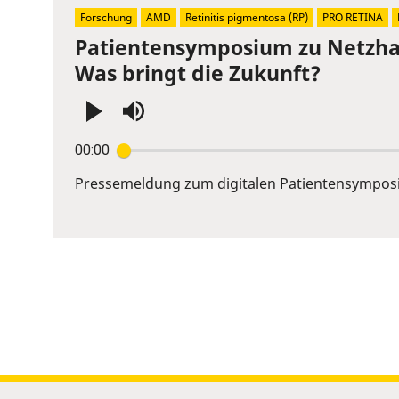
slider.
Forschung
AMD
Retinitis pigmentosa (RP)
PRO RETINA
Patientensymposium zu Netzhau
Was bringt die Zukunft?
Press
00:00
Enter
or
Pressemeldung zum digitalen Patientensympos
Space
to
show
volume
slider.