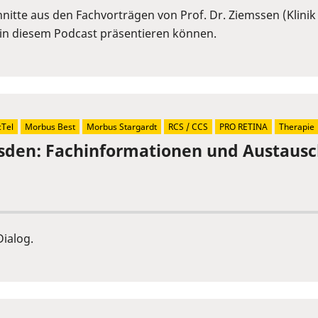
itte aus den Fachvorträgen von Prof. Dr. Ziemssen (Klinik
in diesem Podcast präsentieren können.
Tel
Morbus Best
Morbus Stargardt
RCS / CCS
PRO RETINA
Therapie
sden: Fachinformationen und Austaus
ialog.