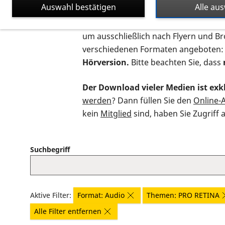
Auswahl bestätigen
Alle au
Auf dieser Seite finden Sie sämtliche
um ausschließlich nach Flyern und B
verschiedenen Formaten angeboten:
Hörversion.
Bitte beachten Sie, dass
Der Download vieler Medien ist exkl
werden
? Dann füllen Sie den
Online-
kein
Mitglied
sind, haben Sie Zugriff 
Suchbegriff
Aktive Filter:
Format: Audio
Themen: PRO RETINA
Alle Filter entfernen