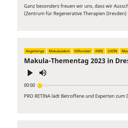
Ganz besonders freuen wir uns, dass wir Ausschn
(Zentrum für Regenerative Therapien Dresden) 
Angehörige
Makulaödem
Hilfsmittel
AMD
LHON
Mac
Makula-Thementag 2023 in Dre
Press
00:00
Enter
or
PRO RETINA lädt Betroffene und Experten zum D
Space
to
show
volume