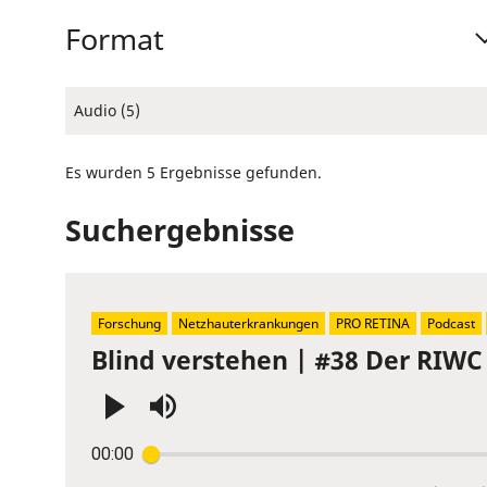
Format
Audio (5)
Es wurden 5 Ergebnisse gefunden.
Suchergebnisse
Forschung
Netzhauterkrankungen
PRO RETINA
Podcast
Blind verstehen | #38 Der RIWC
Press
00:00
Enter