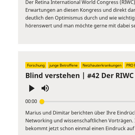
or
Der Retina International World Congress (RIWC) 
Space
Erwartungen an diesen Kongress und direkt dana
to
deutlich den Optimismus durch und wie wichtig
show
hörenswert und man möchte gerne mit dabei se
volume
slider.
Forschung
junge Betroffene
Netzhauterkrankungen
PRO 
Blind verstehen | #42 Der RIWC 
Press
00:00
Enter
or
Marius und Dimitar berichten über Ihre Eindrü
Space
Networking und wissenschaftlichen Vorträgen. 
to
bekommt jetzt schon einmal einen Eindruck auf
show