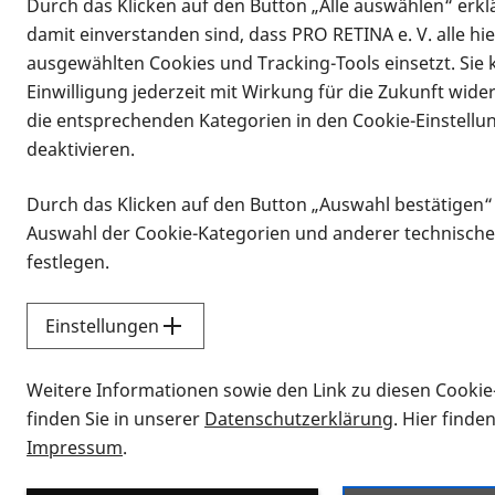
Durch das Klicken auf den Button „Alle auswählen“ erklä
damit einverstanden sind, dass PRO RETINA e. V. alle hi
ausgewählten Cookies und Tracking-Tools einsetzt. Sie
Einwilligung jederzeit mit Wirkung für die Zukunft wide
die entsprechenden Kategorien in den Cookie-Einstellu
deaktivieren.
Durch das Klicken auf den Button „Auswahl bestätigen“
Infomaterial
Auswahl der Cookie-Kategorien und anderer technische
Infomaterial
festlegen.
Einstellungen
Vorlesen
Weitere Informationen sowie den Link zu diesen Cookie
Alle Infomaterialien
finden Sie in unserer
Datenschutzerklärung
. Hier finde
Impressum
.
Sie möchten wissen, wie Sie nach Inf
Erklärvideos zum Thema Infomateri