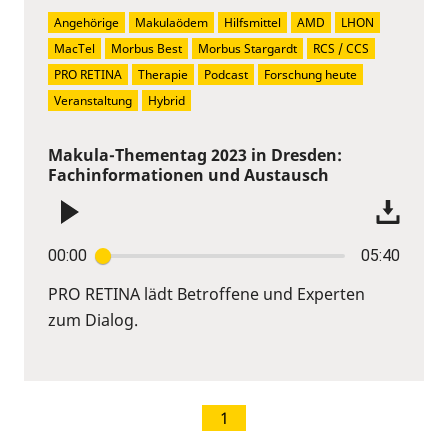
Angehörige
Makulaödem
Hilfsmittel
AMD
LHON
MacTel
Morbus Best
Morbus Stargardt
RCS / CCS
PRO RETINA
Therapie
Podcast
Forschung heute
Veranstaltung
Hybrid
Makula-Thementag 2023 in Dresden:
Fachinformationen und Austausch
00:00
05:40
PRO RETINA lädt Betroffene und Experten
zum Dialog.
1