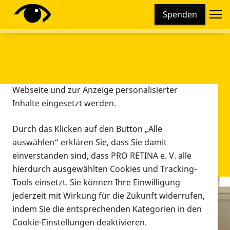
Cookie-Einstellungen
Spenden
Diese Webseite setzt verschiedene Cookies und
Tracking-Tools ein. Dies beinhaltet Cookies und
Tracking-Tools, die für den Betrieb der Webseite
technisch notwendig sind, die zu statistischen
Zwecken sowie zur besseren Bedienbarkeit der
Webseite und zur Anzeige personalisierter
Inhalte eingesetzt werden.
Durch das Klicken auf den Button „Alle
auswählen“ erklären Sie, dass Sie damit
einverstanden sind, dass PRO RETINA e. V. alle
hierdurch ausgewählten Cookies und Tracking-
Tools einsetzt. Sie können Ihre Einwilligung
jederzeit mit Wirkung für die Zukunft widerrufen,
Infomaterial
indem Sie die entsprechenden Kategorien in den
Infomaterial
Cookie-Einstellungen deaktivieren.