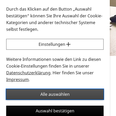
Vorlesen
Durch das Klicken auf den Button „Auswahl
bestätigen“ können Sie Ihre Auswahl der Cookie-
Alle Infomaterialien in verschiedenen
Kategorien und anderer technischer Systeme
Formaten an einem Ort
selbst festlegen.
Sie möchten wissen, wie Sie nach Infonmaterial
suchen und dieses bestellen bzw. herunterladen
Einstellungen
können? Schauen Sie sich die
Erklärvideos zum
Thema Infomaterial auf der PRO RETINA-Website
Weitere Informationen sowie den Link zu diesen
für blinde und sehbehinderte Menschen an.
Cookie-Einstellungen finden Sie in unserer
Datenschutzerklärung
. Hier finden Sie unser
Auf dieser Seite finden Sie sämtliches Infomaterial
Impressum
.
der PRO RETINA in all seinen Formaten an einem
Ort. Nutzen Sie den Formatfilter, um ausschließlich
Alle auswählen
nach Flyern und Broschüren, Audios oder Videos zu
suchen. Die meisten Flyer und Broschüren werden in
Auswahl bestätigen
verschiedenen Formaten angeboten: zur