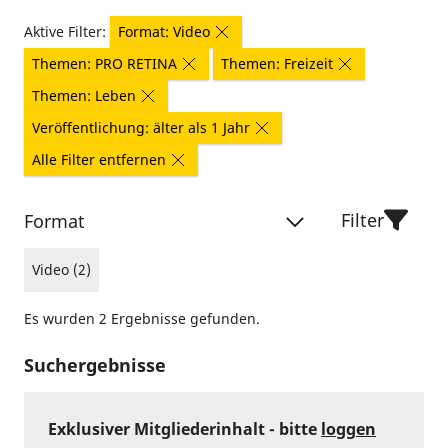
Aktive Filter:
Format: Video
Themen: PRO RETINA
Themen: Freizeit
Themen: Leben
Veröffentlichung: älter als 1 Jahr
Alle Filter entfernen
Filter
Format
Video (2)
Es wurden 2 Ergebnisse gefunden.
Suchergebnisse
Exklusiver Mitgliederinhalt - bitte
loggen