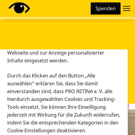
Cookie-Einstellungen
Spenden
Diese Webseite setzt verschiedene Cookies und
Tracking-Tools ein. Dies beinhaltet Cookies und
Tracking-Tools, die für den Betrieb der Webseite
technisch notwendig sind, die zu statistischen
Zwecken sowie zur besseren Bedienbarkeit der
Webseite und zur Anzeige personalisierter
Inhalte eingesetzt werden.
Durch das Klicken auf den Button „Alle
auswählen“ erklären Sie, dass Sie damit
einverstanden sind, dass PRO RETINA e. V. alle
hierdurch ausgewählten Cookies und Tracking-
Tools einsetzt. Sie können Ihre Einwilligung
jederzeit mit Wirkung für die Zukunft widerrufen,
Infomaterial
indem Sie die entsprechenden Kategorien in den
Infomaterial
Cookie-Einstellungen deaktivieren.