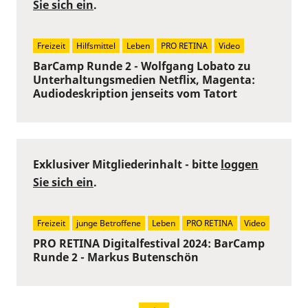
Sie sich ein
.
Freizeit
Hilfsmittel
Leben
PRO RETINA
Video
BarCamp Runde 2 - Wolfgang Lobato zu
Unterhaltungsmedien Netflix, Magenta:
Audiodeskription jenseits vom Tatort
Exklusiver Mitgliederinhalt - bitte
loggen
Sie sich ein
.
Freizeit
junge Betroffene
Leben
PRO RETINA
Video
PRO RETINA Digitalfestival 2024: BarCamp
Runde 2 - Markus Butenschön