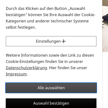
Vorlesen
Durch das Klicken auf den Button „Auswahl
bestätigen“ können Sie Ihre Auswahl der Cookie-
Alle Infomaterialien in verschiedenen
Kategorien und anderer technischer Systeme
Formaten an einem Ort
selbst festlegen.
Sie möchten wissen, wie Sie nach Infonmaterial
suchen und dieses bestellen bzw. herunterladen
Einstellungen
können? Schauen Sie sich die
Erklärvideos zum
Thema Infomaterial auf der PRO RETINA-Website
Weitere Informationen sowie den Link zu diesen
für blinde und sehbehinderte Menschen an.
Cookie-Einstellungen finden Sie in unserer
Datenschutzerklärung
. Hier finden Sie unser
Auf dieser Seite finden Sie sämtliches Infomaterial
Impressum
.
der PRO RETINA in all seinen Formaten an einem
Ort. Nutzen Sie den Formatfilter, um ausschließlich
Alle auswählen
nach Flyern und Broschüren, Audios oder Videos zu
suchen. Die meisten Flyer und Broschüren werden in
Auswahl bestätigen
verschiedenen Formaten angeboten: zur