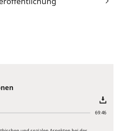
eröffentlichung
onen
69:46
ethischen und sozialen Aspekten bei der