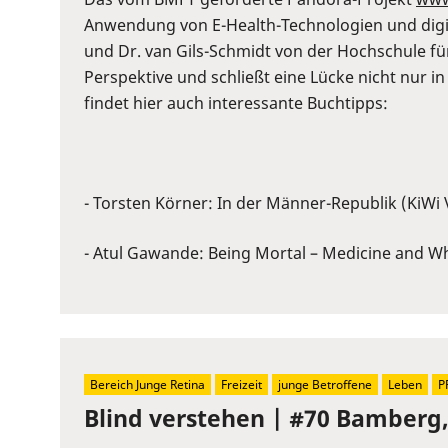
to
Anwendung von E-Health-Technologien und digita
show
und Dr. van Gils-Schmidt von der Hochschule f
volume
Perspektive und schließt eine Lücke nicht nur 
slider.
findet hier auch interessante Buchtipps:
- Torsten Körner: In der Männer-Republik (KiWi 
- Atul Gawande: Being Mortal – Medicine and Wh
Bereich Junge Retina
Freizeit
junge Betroffene
Leben
P
Blind verstehen | #70 Bamberg