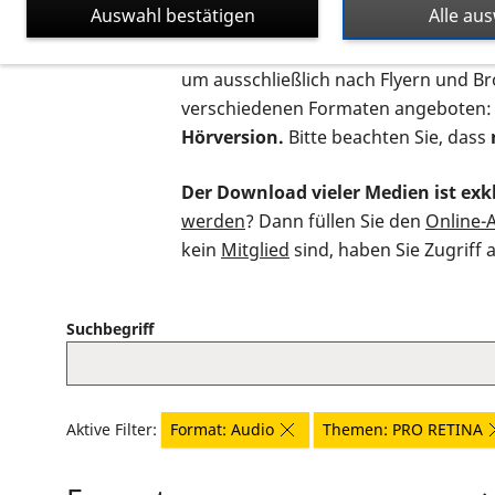
Auswahl bestätigen
Alle au
Auf dieser Seite finden Sie sämtliche
um ausschließlich nach Flyern und B
verschiedenen Formaten angeboten:
Hörversion.
Bitte beachten Sie, dass
Der Download vieler Medien ist exkl
werden
? Dann füllen Sie den
Online-
kein
Mitglied
sind, haben Sie Zugriff 
Suchbegriff
Aktive Filter:
Format: Audio
Themen: PRO RETINA