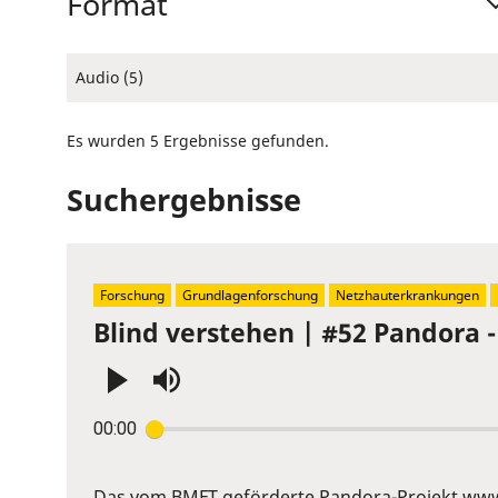
Format
Audio (5)
Es wurden 5 Ergebnisse gefunden.
Suchergebnisse
Forschung
Grundlagenforschung
Netzhauterkrankungen
Blind verstehen | #52 Pandora 
Press
00:00
Enter
or
Space
Das vom BMFT geförderte Pandora-Projekt
www