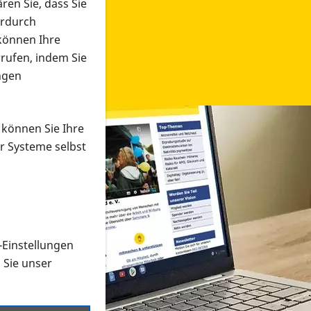
ren Sie, dass Sie
erdurch
 können Ihre
rrufen, indem Sie
ngen
 können Sie Ihre
r Systeme selbst
-Einstellungen
 in verschiedenen Formaten an e
n Sie unser
onmaterial suchen und dieses bestellen bzw. herunterladen
al auf der PRO RETINA-Website für blinde und sehbehi