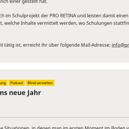
ch einer gestellt hat.
im Schulprojekt der PRO RETINA und leisten damit einen g
 welche Inhalte vermittelt werden, wo Schulungen stattfind
tätig ist, erreicht ihr über folgende Mail-Adresse:
info@pr
kung
Podcast
Blind verstehen
ins neue Jahr
che Situationen, in denen man im ersten Moment im Boden v