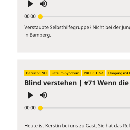
Press
00:00
Enter
or
Verstaubte Selbsthilfegruppe? Nicht bei der Ju
Space
in Bamberg.
to
show
volume
slider.
Bereich SND
Refsum-Syndrom
PRO RETINA
Umgang mit 
Blind verstehen | #71 Wenn di
Press
00:00
Enter
or
Space
Heute ist Kerstin bei uns zu Gast. Sie hat das