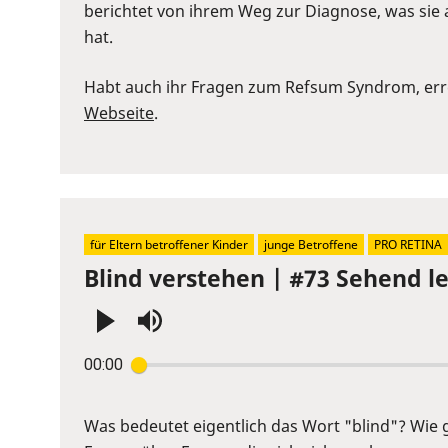
to
berichtet von ihrem Weg zur Diagnose, was sie 
show
hat.
volume
slider.
Habt auch ihr Fragen zum Refsum Syndrom, errei
Webseite
.
für Eltern betroffener Kinder
junge Betroffene
PRO RETINA
Blind verstehen | #73 Sehend l
Press
00:00
Enter
or
Space
Was bedeutet eigentlich das Wort "blind"? Wie