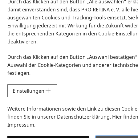
Durch das Klicken auf den Button „Alle auswählen“ erklä
damit einverstanden sind, dass PRO RETINA e. V. alle hi
ausgewählten Cookies und Tracking-Tools einsetzt. Sie
Einwilligung jederzeit mit Wirkung für die Zukunft wide
die entsprechenden Kategorien in den Cookie-Einstellu
deaktivieren.
Durch das Klicken auf den Button „Auswahl bestätigen“
Infomaterial
Auswahl der Cookie-Kategorien und anderer technische
Infomaterial
festlegen.
Einstellungen
Vorlesen
Weitere Informationen sowie den Link zu diesen Cookie
Alle Infomaterialien
finden Sie in unserer
Datenschutzerklärung
. Hier finde
Impressum
.
Sie möchten wissen, wie Sie nach Inf
Erklärvideos zum Thema Infomateri