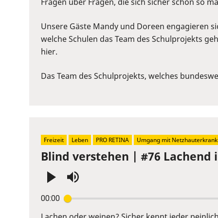
to
Fragen über Fragen, die sich sicher schon so man
show
volume
Unsere Gäste Mandy und Doreen engagieren sich 
slider.
welche Schulen das Team des Schulprojekts geht,
hier.
Das Team des Schulprojekts, welches bundesweit 
Freizeit
Leben
PRO RETINA
Umgang mit Netzhauterkran
Blind verstehen | #76 Lachend 
Press
00:00
Enter
or
Lachen oder weinen? Sicher kennt jeder peinli