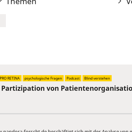
Themen
V
PRO RETINA
psychologische Fragen
Podcast
Blind verstehen
- Partizipation von Patientenorganisati
.pandora-forscht.de
beschäftigt sich mit der Analyse von 