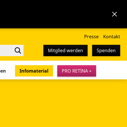
Presse
Kontakt
Mitglied werden
Spenden
pen
Infomaterial
PRO RETINA +