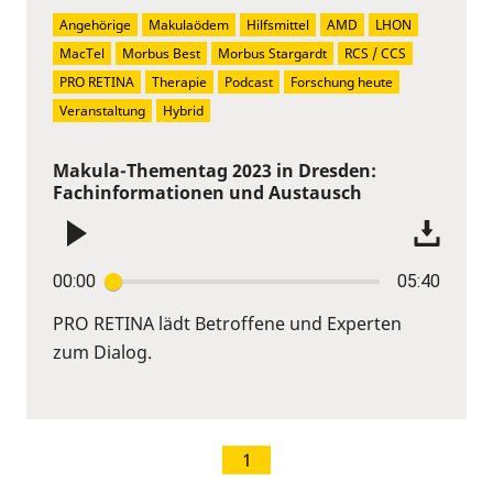
Angehörige
Makulaödem
Hilfsmittel
AMD
LHON
MacTel
Morbus Best
Morbus Stargardt
RCS / CCS
PRO RETINA
Therapie
Podcast
Forschung heute
Veranstaltung
Hybrid
Makula-Thementag 2023 in Dresden:
Fachinformationen und Austausch
00:00
05:40
PRO RETINA lädt Betroffene und Experten
zum Dialog.
1