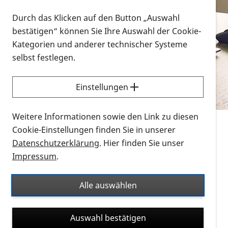
Vorlesen
Durch das Klicken auf den Button „Auswahl
bestätigen“ können Sie Ihre Auswahl der Cookie-
Alle Infomaterialien in verschiedenen
Kategorien und anderer technischer Systeme
Formaten an einem Ort
selbst festlegen.
Sie möchten wissen, wie Sie nach Infonmaterial
suchen und dieses bestellen bzw. herunterladen
Einstellungen
können? Schauen Sie sich die
Erklärvideos zum
Thema Infomaterial auf der PRO RETINA-Website
Weitere Informationen sowie den Link zu diesen
für blinde und sehbehinderte Menschen an.
Cookie-Einstellungen finden Sie in unserer
Datenschutzerklärung
. Hier finden Sie unser
Auf dieser Seite finden Sie sämtliches Infomaterial
Impressum
.
der PRO RETINA in all seinen Formaten an einem
Ort. Nutzen Sie den Formatfilter, um ausschließlich
Alle auswählen
nach Flyern und Broschüren, Audios oder Videos zu
suchen. Die meisten Flyer und Broschüren werden in
Auswahl bestätigen
verschiedenen Formaten angeboten: zur