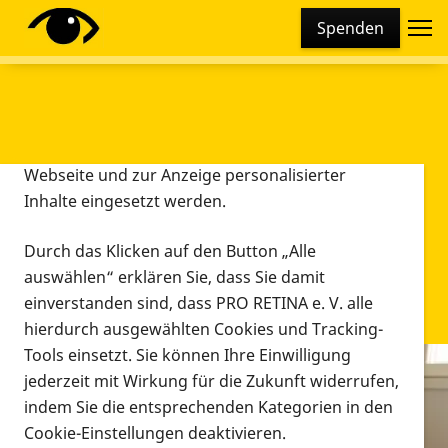
Cookie-Einstellungen
Spenden
Diese Webseite setzt verschiedene Cookies und
Tracking-Tools ein. Dies beinhaltet Cookies und
Tracking-Tools, die für den Betrieb der Webseite
technisch notwendig sind, die zu statistischen
Zwecken sowie zur besseren Bedienbarkeit der
Webseite und zur Anzeige personalisierter
Inhalte eingesetzt werden.
Durch das Klicken auf den Button „Alle
auswählen“ erklären Sie, dass Sie damit
einverstanden sind, dass PRO RETINA e. V. alle
hierdurch ausgewählten Cookies und Tracking-
Tools einsetzt. Sie können Ihre Einwilligung
jederzeit mit Wirkung für die Zukunft widerrufen,
Infomaterial
indem Sie die entsprechenden Kategorien in den
Infomaterial
Cookie-Einstellungen deaktivieren.