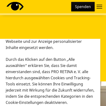
Cookie-Einstellungen
Spenden
Diese Webseite setzt verschiedene Cookies und
Tracking-Tools ein. Dies beinhaltet Cookies und
Tracking-Tools, die für den Betrieb der Webseite
technisch notwendig sind, die zu statistischen
Zwecken sowie zur besseren Bedienbarkeit der
Webseite und zur Anzeige personalisierter
Inhalte eingesetzt werden.
Durch das Klicken auf den Button „Alle
auswählen“ erklären Sie, dass Sie damit
einverstanden sind, dass PRO RETINA e. V. alle
hierdurch ausgewählten Cookies und Tracking-
Tools einsetzt. Sie können Ihre Einwilligung
jederzeit mit Wirkung für die Zukunft widerrufen,
Infomaterial
indem Sie die entsprechenden Kategorien in den
Infomaterial
Cookie-Einstellungen deaktivieren.