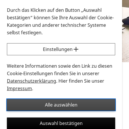
Vorlesen
Durch das Klicken auf den Button „Auswahl
bestätigen“ können Sie Ihre Auswahl der Cookie-
Alle Infomaterialien in verschiedenen
Kategorien und anderer technischer Systeme
Formaten an einem Ort
selbst festlegen.
Sie möchten wissen, wie Sie nach Infonmaterial
suchen und dieses bestellen bzw. herunterladen
Einstellungen
können? Schauen Sie sich die
Erklärvideos zum
Thema Infomaterial auf der PRO RETINA-Website
Weitere Informationen sowie den Link zu diesen
für blinde und sehbehinderte Menschen an.
Cookie-Einstellungen finden Sie in unserer
Datenschutzerklärung
. Hier finden Sie unser
Auf dieser Seite finden Sie sämtliches Infomaterial
Impressum
.
der PRO RETINA in all seinen Formaten an einem
Ort. Nutzen Sie den Formatfilter, um ausschließlich
Alle auswählen
nach Flyern und Broschüren, Audios oder Videos zu
suchen. Die meisten Flyer und Broschüren werden in
Auswahl bestätigen
verschiedenen Formaten angeboten: zur