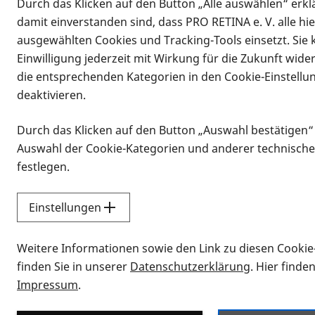
Durch das Klicken auf den Button „Alle auswählen“ erklä
damit einverstanden sind, dass PRO RETINA e. V. alle hi
ausgewählten Cookies und Tracking-Tools einsetzt. Sie
Einwilligung jederzeit mit Wirkung für die Zukunft wide
die entsprechenden Kategorien in den Cookie-Einstellu
deaktivieren.
Durch das Klicken auf den Button „Auswahl bestätigen“
Infomaterial
Auswahl der Cookie-Kategorien und anderer technische
Infomaterial
festlegen.
Einstellungen
Vorlesen
Weitere Informationen sowie den Link zu diesen Cookie
Alle Infomaterialien
finden Sie in unserer
Datenschutzerklärung
. Hier finde
Impressum
.
Sie möchten wissen, wie Sie nach Inf
Erklärvideos zum Thema Infomateri