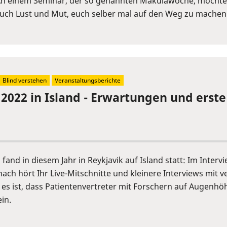
An einem Seminar, der so genannten Makulawoche, möchten 
 auch Lust und Mut, euch selber mal auf den Weg zu machen.
Blind verstehen
Veranstaltungsberichte
 2022 in Island - Erwartungen und erst
fand in diesem Jahr in Reykjavik auf Island statt: Im Inter
ch hört Ihr Live-Mitschnitte und kleinere Interviews mit 
 es ist, dass Patientenvertreter mit Forschern auf Augen
in.