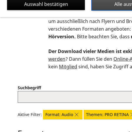
Auswahl bestätigen
Alle au
Auf dieser Seite finden Sie sämtliche
um ausschließlich nach Flyern und B
verschiedenen Formaten angeboten:
Hörversion.
Bitte beachten Sie, dass
Der Download vieler Medien ist exkl
werden
? Dann füllen Sie den
Online-
kein
Mitglied
sind, haben Sie Zugriff 
Suchbegriff
Aktive Filter:
Format: Audio
Themen: PRO RETINA