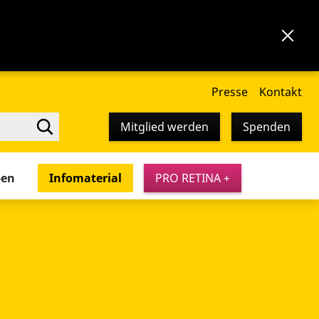
Presse
Kontakt
Mitglied werden
Spenden
pen
Infomaterial
PRO RETINA +