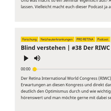
Und was macht so ein Seminar eigentlich aus? 
to
lassen. Vielleicht macht euch dieser Podcast ja
show
volume
slider.
Forschung
Netzhauterkrankungen
PRO RETINA
Podcast
Blind verstehen | #38 Der RIWC
Press
00:00
Enter
or
Der Retina International World Congress (RIWC) 
Space
Erwartungen an diesen Kongress und direkt dana
to
deutlich den Optimismus durch und wie wichtig
show
hörenswert und man möchte gerne mit dabei se
volume
slider.