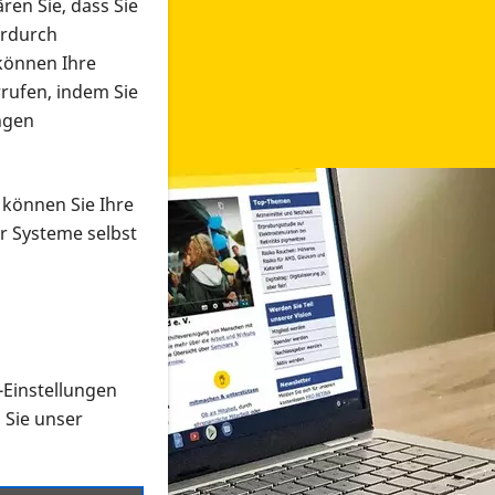
ren Sie, dass Sie
erdurch
 können Ihre
rrufen, indem Sie
ngen
 können Sie Ihre
r Systeme selbst
-Einstellungen
 in verschiedenen Formaten an e
n Sie unser
onmaterial suchen und dieses bestellen bzw. herunterladen
al auf der PRO RETINA-Website für blinde und sehbehi