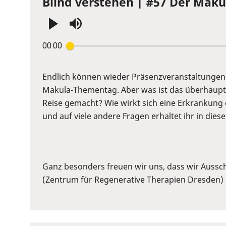
Blind verstehen | #57 Der Maku
Press
00:00
Enter
or
Space
Endlich können wieder Präsenzveranstaltungen 
to
Makula-Thementag. Aber was ist das überhaupt
show
Reise gemacht? Wie wirkt sich eine Erkrankung
volume
und auf viele andere Fragen erhaltet ihr in dies
slider.
Ganz besonders freuen wir uns, dass wir Ausschn
(Zentrum für Regenerative Therapien Dresden) 