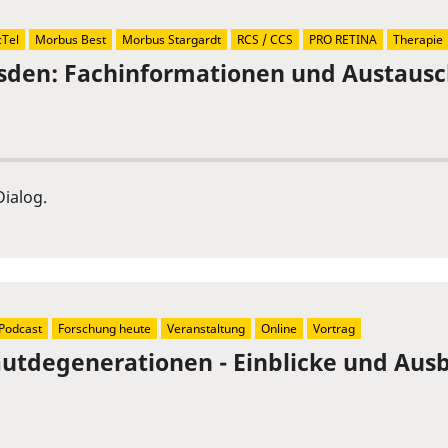
Tel
Morbus Best
Morbus Stargardt
RCS / CCS
PRO RETINA
Therapie
sden: Fachinformationen und Austaus
ialog.
Podcast
Forschung heute
Veranstaltung
Online
Vortrag
tdegenerationen - Einblicke und Ausb