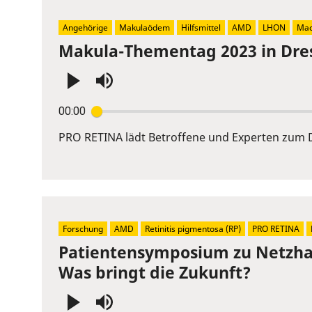
Angehörige
Makulaödem
Hilfsmittel
AMD
LHON
Mac
Makula-Thementag 2023 in Dre
Press
00:00
Enter
or
PRO RETINA lädt Betroffene und Experten zum D
Space
to
show
volume
slider.
Forschung
AMD
Retinitis pigmentosa (RP)
PRO RETINA
Patientensymposium zu Netzhau
Was bringt die Zukunft?