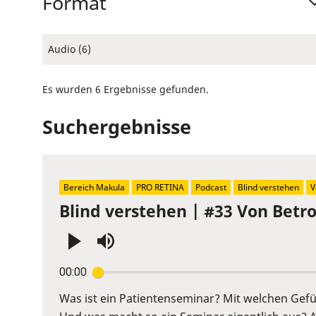
Format
Audio (6)
Es wurden 6 Ergebnisse gefunden.
Suchergebnisse
Bereich Makula
PRO RETINA
Podcast
Blind verstehen
V
Blind verstehen | #33 Von Betr
Press
00:00
Enter
or
Was ist ein Patientenseminar? Mit welchen Ge
Space