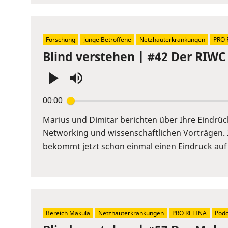
Forschung
junge Betroffene
Netzhauterkrankungen
PRO 
Blind verstehen | #42 Der RIWC 
Press
00:00
Enter
or
Marius und Dimitar berichten über Ihre Eindrü
Space
Networking und wissenschaftlichen Vorträgen. 
to
bekommt jetzt schon einmal einen Eindruck auf
show
volume
slider.
Bereich Makula
Netzhauterkrankungen
PRO RETINA
Podc