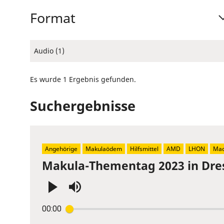
Format
Audio (1)
Es wurde 1 Ergebnis gefunden.
Suchergebnisse
Angehörige
Makulaödem
Hilfsmittel
AMD
LHON
Mac
Makula-Thementag 2023 in Dre
Press
00:00
Enter