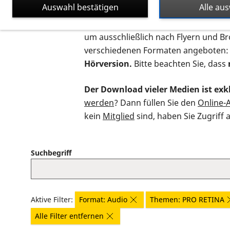
Auswahl bestätigen
Alle au
Auf dieser Seite finden Sie sämtliche
um ausschließlich nach Flyern und B
verschiedenen Formaten angeboten:
Hörversion.
Bitte beachten Sie, dass
Der Download vieler Medien ist exkl
werden
? Dann füllen Sie den
Online-
kein
Mitglied
sind, haben Sie Zugriff 
Suchbegriff
Aktive Filter:
Format: Audio
Themen: PRO RETINA
Alle Filter entfernen