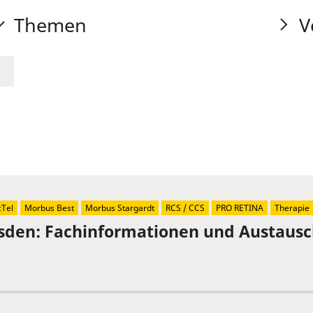
Themen
V
Tel
Morbus Best
Morbus Stargardt
RCS / CCS
PRO RETINA
Therapie
sden: Fachinformationen und Austaus