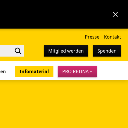
Presse
Kontakt
Mitglied werden
Spenden
pen
Infomaterial
PRO RETINA +