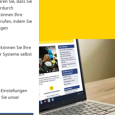
ren Sie, dass Sie
erdurch
 können Ihre
rrufen, indem Sie
ngen
 können Sie Ihre
r Systeme selbst
-Einstellungen
 in verschiedenen Formaten an e
n Sie unser
onmaterial suchen und dieses bestellen bzw. herunterladen
al auf der PRO RETINA-Website für blinde und sehbehi