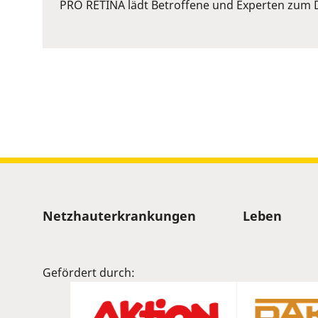
or
PRO RETINA lädt Betroffene und Experten zum D
Space
to
show
volume
slider.
Sitemap
Netzhauterkrankungen
Leben
Gefördert durch: