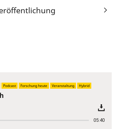
eröffentlichung
Podcast
Forschung heute
Veranstaltung
Hybrid
ch
05:40