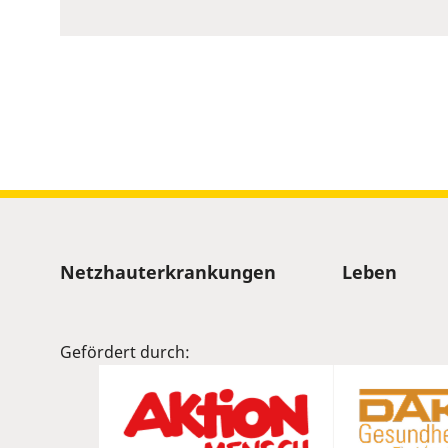
to
show
volume
slider.
Sitemap
Netzhauterkrankungen
Leben
Gefördert durch: