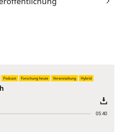
eröffentlichung
Podcast
Forschung heute
Veranstaltung
Hybrid
ch
05:40