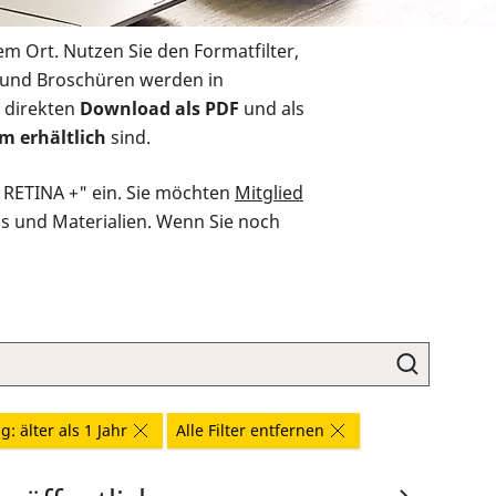
em Ort. Nutzen Sie den Formatfilter,
r und Broschüren werden in
 direkten
Download als PDF
und als
m erhältlich
sind.
O RETINA +" ein. Sie möchten
Mitglied
ds und Materialien. Wenn Sie noch
: älter als 1 Jahr
Alle Filter entfernen