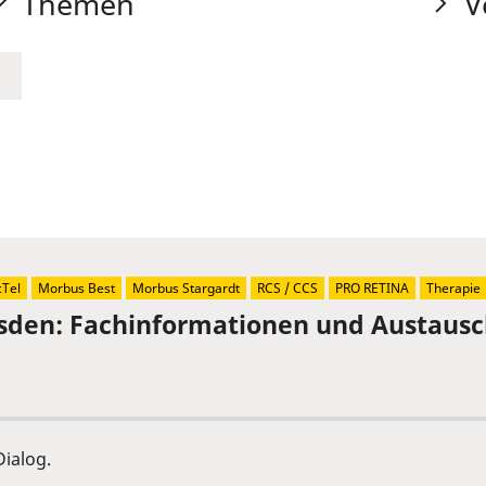
Themen
V
Tel
Morbus Best
Morbus Stargardt
RCS / CCS
PRO RETINA
Therapie
sden: Fachinformationen und Austaus
ialog.