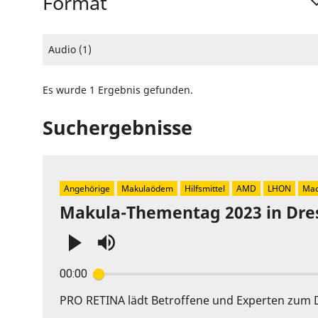
Format
Audio (1)
Es wurde 1 Ergebnis gefunden.
Suchergebnisse
Angehörige
Makulaödem
Hilfsmittel
AMD
LHON
Mac
Makula-Thementag 2023 in Dre
Press
00:00
Enter
or
PRO RETINA lädt Betroffene und Experten zum D
Space