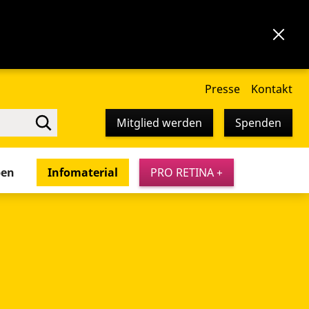
Presse
Kontakt
Mitglied werden
Spenden
pen
Infomaterial
PRO RETINA +