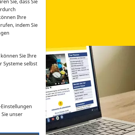
ren Sie, dass Sie
erdurch
 können Ihre
rrufen, indem Sie
ngen
 können Sie Ihre
r Systeme selbst
-Einstellungen
 in verschiedenen Formaten an e
n Sie unser
onmaterial suchen und dieses bestellen bzw. herunterladen
al auf der PRO RETINA-Website für blinde und sehbehi