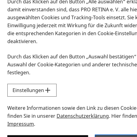
Durch das Klicken auf den Button „Alle auswählen“ erklä
damit einverstanden sind, dass PRO RETINA e. V. alle hi
ausgewählten Cookies und Tracking-Tools einsetzt. Sie
Einwilligung jederzeit mit Wirkung für die Zukunft wide
die entsprechenden Kategorien in den Cookie-Einstellu
deaktivieren.
Durch das Klicken auf den Button „Auswahl bestätigen“
Infomaterial
Auswahl der Cookie-Kategorien und anderer technische
Infomaterial
festlegen.
Einstellungen
Vorlesen
Weitere Informationen sowie den Link zu diesen Cookie
Alle Infomaterialien
finden Sie in unserer
Datenschutzerklärung
. Hier finde
Impressum
.
Sie möchten wissen, wie Sie nach Inf
Erklärvideos zum Thema Infomateri