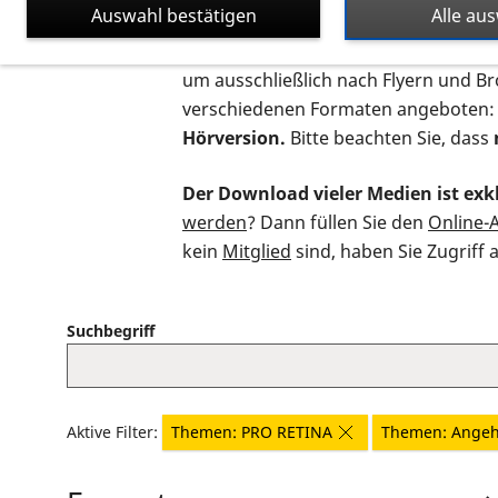
Auswahl bestätigen
Alle au
Auf dieser Seite finden Sie sämtliche
um ausschließlich nach Flyern und B
verschiedenen Formaten angeboten:
Hörversion.
Bitte beachten Sie, dass
Der Download vieler Medien ist exkl
werden
? Dann füllen Sie den
Online-
kein
Mitglied
sind, haben Sie Zugriff 
Suchbegriff
Aktive Filter:
Themen: PRO RETINA
Themen: Angeh