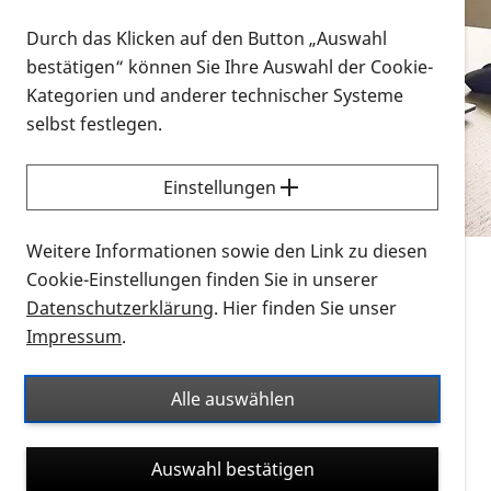
Vorlesen
Durch das Klicken auf den Button „Auswahl
bestätigen“ können Sie Ihre Auswahl der Cookie-
Alle Infomaterialien in verschiedenen
Kategorien und anderer technischer Systeme
Formaten an einem Ort
selbst festlegen.
Sie möchten wissen, wie Sie nach Infonmaterial
suchen und dieses bestellen bzw. herunterladen
Einstellungen
können? Schauen Sie sich die
Erklärvideos zum
Thema Infomaterial auf der PRO RETINA-Website
Weitere Informationen sowie den Link zu diesen
für blinde und sehbehinderte Menschen an.
Cookie-Einstellungen finden Sie in unserer
Datenschutzerklärung
. Hier finden Sie unser
Auf dieser Seite finden Sie sämtliches Infomaterial
Impressum
.
der PRO RETINA in all seinen Formaten an einem
Ort. Nutzen Sie den Formatfilter, um ausschließlich
Alle auswählen
nach Flyern und Broschüren, Audios oder Videos zu
suchen. Die meisten Flyer und Broschüren werden in
Auswahl bestätigen
verschiedenen Formaten angeboten: zur