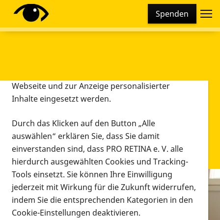
Cookie-Einstellungen
Spenden
Diese Webseite setzt verschiedene Cookies und
Tracking-Tools ein. Dies beinhaltet Cookies und
Tracking-Tools, die für den Betrieb der Webseite
technisch notwendig sind, die zu statistischen
Zwecken sowie zur besseren Bedienbarkeit der
Webseite und zur Anzeige personalisierter
Inhalte eingesetzt werden.
Durch das Klicken auf den Button „Alle
auswählen“ erklären Sie, dass Sie damit
einverstanden sind, dass PRO RETINA e. V. alle
hierdurch ausgewählten Cookies und Tracking-
Tools einsetzt. Sie können Ihre Einwilligung
jederzeit mit Wirkung für die Zukunft widerrufen,
Infomaterial
indem Sie die entsprechenden Kategorien in den
Infomaterial
Cookie-Einstellungen deaktivieren.