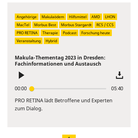
Angehörige
Makulaödem
Hilfsmittel
AMD
LHON
MacTel
Morbus Best
Morbus Stargardt
RCS / CCS
PRO RETINA
Therapie
Podcast
Forschung heute
Veranstaltung
Hybrid
Makula-Thementag 2023 in Dresden:
Fachinformationen und Austausch
00:00
05:40
PRO RETINA lädt Betroffene und Experten
zum Dialog.