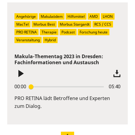
Angehörige
Makulaödem
Hilfsmittel
AMD
LHON
MacTel
Morbus Best
Morbus Stargardt
RCS / CCS
PRO RETINA
Therapie
Podcast
Forschung heute
Veranstaltung
Hybrid
Makula-Thementag 2023 in Dresden:
Fachinformationen und Austausch
00:00
05:40
PRO RETINA lädt Betroffene und Experten
zum Dialog.