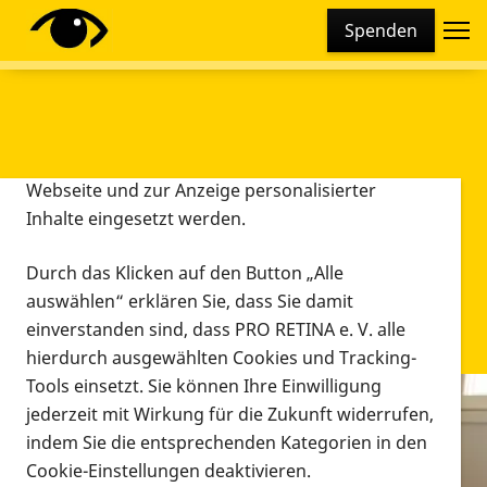
Cookie-Einstellungen
Spenden
Diese Webseite setzt verschiedene Cookies und
Tracking-Tools ein. Dies beinhaltet Cookies und
Tracking-Tools, die für den Betrieb der Webseite
technisch notwendig sind, die zu statistischen
Zwecken sowie zur besseren Bedienbarkeit der
Webseite und zur Anzeige personalisierter
Inhalte eingesetzt werden.
Durch das Klicken auf den Button „Alle
auswählen“ erklären Sie, dass Sie damit
einverstanden sind, dass PRO RETINA e. V. alle
hierdurch ausgewählten Cookies und Tracking-
Tools einsetzt. Sie können Ihre Einwilligung
jederzeit mit Wirkung für die Zukunft widerrufen,
Infomaterial
indem Sie die entsprechenden Kategorien in den
Infomaterial
Cookie-Einstellungen deaktivieren.