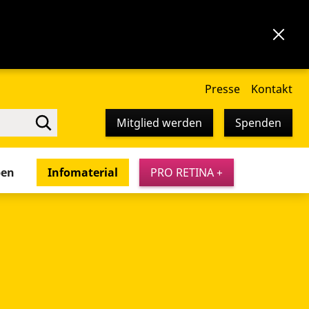
Presse
Kontakt
Mitglied werden
Spenden
pen
Infomaterial
PRO RETINA +