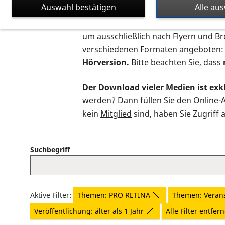
Auswahl bestätigen
Alle au
Auf dieser Seite finden Sie sämtliche
um ausschließlich nach Flyern und B
verschiedenen Formaten angeboten:
Hörversion.
Bitte beachten Sie, dass
Der Download vieler Medien ist exkl
werden
? Dann füllen Sie den
Online-
kein
Mitglied
sind, haben Sie Zugriff 
Suchbegriff
Aktive Filter:
Themen: PRO RETINA
Themen: Veran
Veröffentlichung: älter als 1 Jahr
Alle Filter entfer