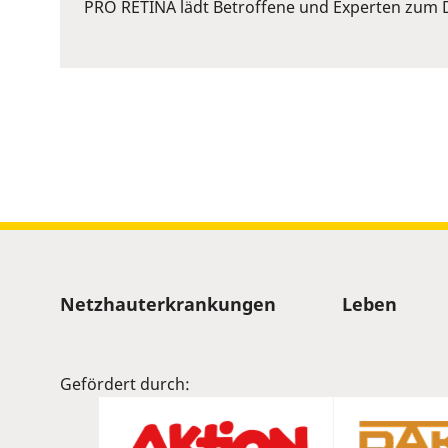
or
PRO RETINA lädt Betroffene und Experten zum D
Space
to
show
volume
slider.
Sitemap
Netzhauterkrankungen
Leben
Gefördert durch: