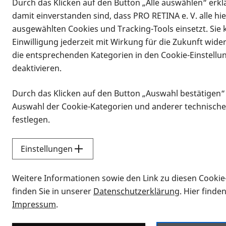
Durch das Klicken auf den Button „Alle auswählen“ erklä
damit einverstanden sind, dass PRO RETINA e. V. alle hi
ausgewählten Cookies und Tracking-Tools einsetzt. Sie
Einwilligung jederzeit mit Wirkung für die Zukunft wide
die entsprechenden Kategorien in den Cookie-Einstellu
deaktivieren.
Durch das Klicken auf den Button „Auswahl bestätigen“
Infomaterial
Auswahl der Cookie-Kategorien und anderer technische
Infomaterial
festlegen.
Einstellungen
Vorlesen
Weitere Informationen sowie den Link zu diesen Cookie
Alle Infomaterialien
finden Sie in unserer
Datenschutzerklärung
. Hier finde
Impressum
.
Sie möchten wissen, wie Sie nach Inf
Erklärvideos zum Thema Infomateri