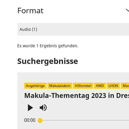
Format
Audio (1)
Es wurde 1 Ergebnis gefunden.
Suchergebnisse
Angehörige
Makulaödem
Hilfsmittel
AMD
LHON
Mac
Makula-Thementag 2023 in Dre
Press
00:00
Enter