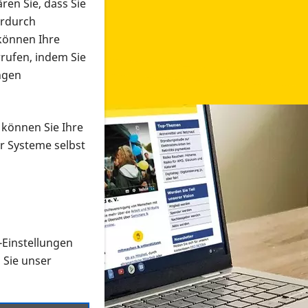
ren Sie, dass Sie
erdurch
 können Ihre
rrufen, indem Sie
ngen
 können Sie Ihre
r Systeme selbst
-Einstellungen
 in verschiedenen Formaten an e
n Sie unser
onmaterial suchen und dieses bestellen bzw. herunterladen
al auf der PRO RETINA-Website für blinde und sehbehi