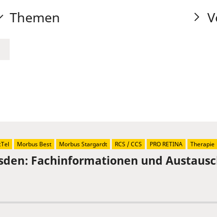
Themen
V
Tel
Morbus Best
Morbus Stargardt
RCS / CCS
PRO RETINA
Therapie
sden: Fachinformationen und Austaus