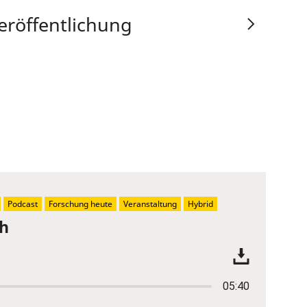
eröffentlichung
Podcast
Forschung heute
Veranstaltung
Hybrid
ch
05:40