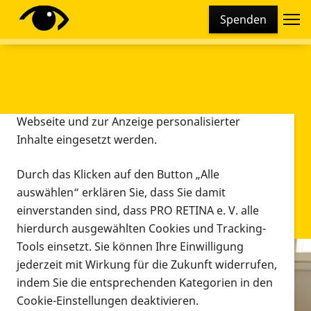
Cookie-Einstellungen
Spenden
Diese Webseite setzt verschiedene Cookies und
Tracking-Tools ein. Dies beinhaltet Cookies und
Tracking-Tools, die für den Betrieb der Webseite
technisch notwendig sind, die zu statistischen
Zwecken sowie zur besseren Bedienbarkeit der
Webseite und zur Anzeige personalisierter
Inhalte eingesetzt werden.
Durch das Klicken auf den Button „Alle
auswählen“ erklären Sie, dass Sie damit
einverstanden sind, dass PRO RETINA e. V. alle
hierdurch ausgewählten Cookies und Tracking-
Tools einsetzt. Sie können Ihre Einwilligung
jederzeit mit Wirkung für die Zukunft widerrufen,
Infomaterial
indem Sie die entsprechenden Kategorien in den
Infomaterial
Cookie-Einstellungen deaktivieren.