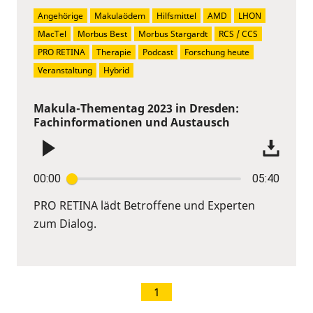
Angehörige
Makulaödem
Hilfsmittel
AMD
LHON
MacTel
Morbus Best
Morbus Stargardt
RCS / CCS
PRO RETINA
Therapie
Podcast
Forschung heute
Veranstaltung
Hybrid
Makula-Thementag 2023 in Dresden:
Fachinformationen und Austausch
00:00
05:40
PRO RETINA lädt Betroffene und Experten
zum Dialog.
1