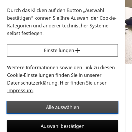
Vorlesen
Durch das Klicken auf den Button „Auswahl
bestätigen“ können Sie Ihre Auswahl der Cookie-
Alle Infomaterialien in verschiedenen
Kategorien und anderer technischer Systeme
Formaten an einem Ort
selbst festlegen.
Sie möchten wissen, wie Sie nach Infonmaterial
suchen und dieses bestellen bzw. herunterladen
Einstellungen
können? Schauen Sie sich die
Erklärvideos zum
Thema Infomaterial auf der PRO RETINA-Website
Weitere Informationen sowie den Link zu diesen
für blinde und sehbehinderte Menschen an.
Cookie-Einstellungen finden Sie in unserer
Datenschutzerklärung
. Hier finden Sie unser
Auf dieser Seite finden Sie sämtliches Infomaterial
Impressum
.
der PRO RETINA in all seinen Formaten an einem
Ort. Nutzen Sie den Formatfilter, um ausschließlich
Alle auswählen
nach Flyern und Broschüren, Audios oder Videos zu
suchen. Die meisten Flyer und Broschüren werden in
Auswahl bestätigen
verschiedenen Formaten angeboten: zur