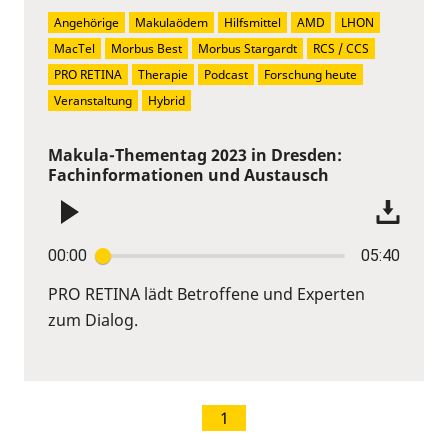
Angehörige
Makulaödem
Hilfsmittel
AMD
LHON
MacTel
Morbus Best
Morbus Stargardt
RCS / CCS
PRO RETINA
Therapie
Podcast
Forschung heute
Veranstaltung
Hybrid
Makula-Thementag 2023 in Dresden:
Fachinformationen und Austausch
00:00
05:40
PRO RETINA lädt Betroffene und Experten
zum Dialog.
1