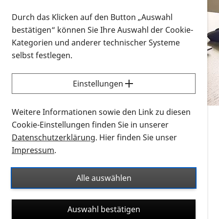
Vorlesen
Durch das Klicken auf den Button „Auswahl
bestätigen“ können Sie Ihre Auswahl der Cookie-
Alle Infomaterialien in verschiedenen
Kategorien und anderer technischer Systeme
Formaten an einem Ort
selbst festlegen.
Sie möchten wissen, wie Sie nach Infonmaterial
suchen und dieses bestellen bzw. herunterladen
Einstellungen
können? Schauen Sie sich die
Erklärvideos zum
Thema Infomaterial auf der PRO RETINA-Website
Weitere Informationen sowie den Link zu diesen
für blinde und sehbehinderte Menschen an.
Cookie-Einstellungen finden Sie in unserer
Datenschutzerklärung
. Hier finden Sie unser
Auf dieser Seite finden Sie sämtliches Infomaterial
Impressum
.
der PRO RETINA in all seinen Formaten an einem
Ort. Nutzen Sie den Formatfilter, um ausschließlich
Alle auswählen
nach Flyern und Broschüren, Audios oder Videos zu
suchen. Die meisten Flyer und Broschüren werden in
Auswahl bestätigen
verschiedenen Formaten angeboten: zur