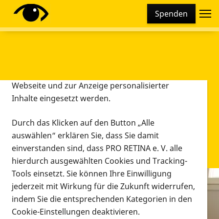
Cookie-Einstellungen
Spenden
Diese Webseite setzt verschiedene Cookies und
Tracking-Tools ein. Dies beinhaltet Cookies und
Tracking-Tools, die für den Betrieb der Webseite
technisch notwendig sind, die zu statistischen
Zwecken sowie zur besseren Bedienbarkeit der
Webseite und zur Anzeige personalisierter
Inhalte eingesetzt werden.
Durch das Klicken auf den Button „Alle
auswählen“ erklären Sie, dass Sie damit
einverstanden sind, dass PRO RETINA e. V. alle
hierdurch ausgewählten Cookies und Tracking-
Tools einsetzt. Sie können Ihre Einwilligung
jederzeit mit Wirkung für die Zukunft widerrufen,
Infomaterial
indem Sie die entsprechenden Kategorien in den
Infomaterial
Cookie-Einstellungen deaktivieren.