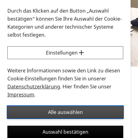
Vorlesen
Durch das Klicken auf den Button „Auswahl
bestätigen“ können Sie Ihre Auswahl der Cookie-
Alle Infomaterialien in verschiedenen
Kategorien und anderer technischer Systeme
Formaten an einem Ort
selbst festlegen.
Sie möchten wissen, wie Sie nach Infonmaterial
suchen und dieses bestellen bzw. herunterladen
Einstellungen
können? Schauen Sie sich die
Erklärvideos zum
Thema Infomaterial auf der PRO RETINA-Website
Weitere Informationen sowie den Link zu diesen
für blinde und sehbehinderte Menschen an.
Cookie-Einstellungen finden Sie in unserer
Datenschutzerklärung
. Hier finden Sie unser
Auf dieser Seite finden Sie sämtliches Infomaterial
Impressum
.
der PRO RETINA in all seinen Formaten an einem
Ort. Nutzen Sie den Formatfilter, um ausschließlich
Alle auswählen
nach Flyern und Broschüren, Audios oder Videos zu
suchen. Die meisten Flyer und Broschüren werden in
Auswahl bestätigen
verschiedenen Formaten angeboten: zur