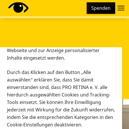
Cookie-Einstellungen
Spenden
Diese Webseite setzt verschiedene Cookies und
Tracking-Tools ein. Dies beinhaltet Cookies und
Tracking-Tools, die für den Betrieb der Webseite
technisch notwendig sind, die zu statistischen
Zwecken sowie zur besseren Bedienbarkeit der
Webseite und zur Anzeige personalisierter
Inhalte eingesetzt werden.
Durch das Klicken auf den Button „Alle
auswählen“ erklären Sie, dass Sie damit
einverstanden sind, dass PRO RETINA e. V. alle
hierdurch ausgewählten Cookies und Tracking-
Tools einsetzt. Sie können Ihre Einwilligung
jederzeit mit Wirkung für die Zukunft widerrufen,
Infomaterial
indem Sie die entsprechenden Kategorien in den
Infomaterial
Cookie-Einstellungen deaktivieren.