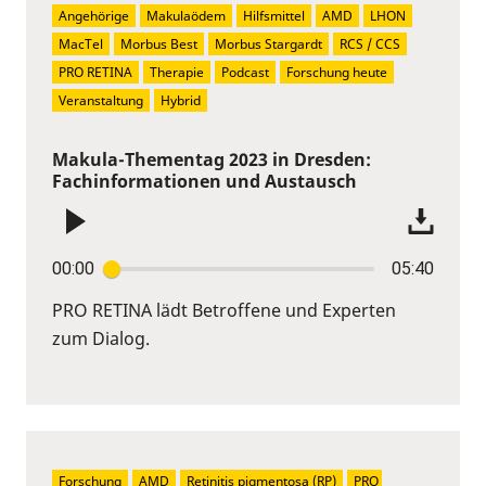
Angehörige
Makulaödem
Hilfsmittel
AMD
LHON
MacTel
Morbus Best
Morbus Stargardt
RCS / CCS
PRO RETINA
Therapie
Podcast
Forschung heute
Veranstaltung
Hybrid
Makula-Thementag 2023 in Dresden:
Fachinformationen und Austausch
00:00
05:40
PRO RETINA lädt Betroffene und Experten
zum Dialog.
Forschung
AMD
Retinitis pigmentosa (RP)
PRO 