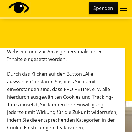
Cookie-Einstellungen
Spenden
Diese Webseite setzt verschiedene Cookies und
Tracking-Tools ein. Dies beinhaltet Cookies und
Tracking-Tools, die für den Betrieb der Webseite
technisch notwendig sind, die zu statistischen
Zwecken sowie zur besseren Bedienbarkeit der
Webseite und zur Anzeige personalisierter
Inhalte eingesetzt werden.
Durch das Klicken auf den Button „Alle
auswählen“ erklären Sie, dass Sie damit
einverstanden sind, dass PRO RETINA e. V. alle
hierdurch ausgewählten Cookies und Tracking-
Tools einsetzt. Sie können Ihre Einwilligung
jederzeit mit Wirkung für die Zukunft widerrufen,
Infomaterial
indem Sie die entsprechenden Kategorien in den
Infomaterial
Cookie-Einstellungen deaktivieren.