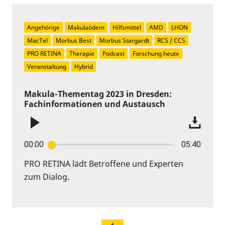
Angehörige
Makulaödem
Hilfsmittel
AMD
LHON
MacTel
Morbus Best
Morbus Stargardt
RCS / CCS
PRO RETINA
Therapie
Podcast
Forschung heute
Veranstaltung
Hybrid
Makula-Thementag 2023 in Dresden:
Fachinformationen und Austausch
00:00
05:40
PRO RETINA lädt Betroffene und Experten
zum Dialog.