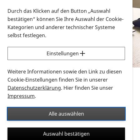
Vorlesen
Durch das Klicken auf den Button „Auswahl
bestätigen“ können Sie Ihre Auswahl der Cookie-
Alle Infomaterialien in verschiedenen
Kategorien und anderer technischer Systeme
Formaten an einem Ort
selbst festlegen.
Sie möchten wissen, wie Sie nach Infonmaterial
suchen und dieses bestellen bzw. herunterladen
Einstellungen
können? Schauen Sie sich die
Erklärvideos zum
Thema Infomaterial auf der PRO RETINA-Website
Weitere Informationen sowie den Link zu diesen
für blinde und sehbehinderte Menschen an.
Cookie-Einstellungen finden Sie in unserer
Datenschutzerklärung
. Hier finden Sie unser
Auf dieser Seite finden Sie sämtliches Infomaterial
Impressum
.
der PRO RETINA in all seinen Formaten an einem
Ort. Nutzen Sie den Formatfilter, um ausschließlich
Alle auswählen
nach Flyern und Broschüren, Audios oder Videos zu
suchen. Die meisten Flyer und Broschüren werden in
Auswahl bestätigen
verschiedenen Formaten angeboten: zur