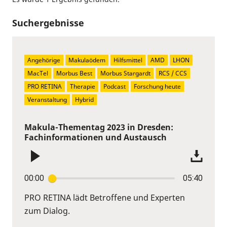
Suchergebnisse
Angehörige
Makulaödem
Hilfsmittel
AMD
LHON
MacTel
Morbus Best
Morbus Stargardt
RCS / CCS
PRO RETINA
Therapie
Podcast
Forschung heute
Veranstaltung
Hybrid
Makula-Thementag 2023 in Dresden:
Fachinformationen und Austausch
00:00
05:40
PRO RETINA lädt Betroffene und Experten
zum Dialog.