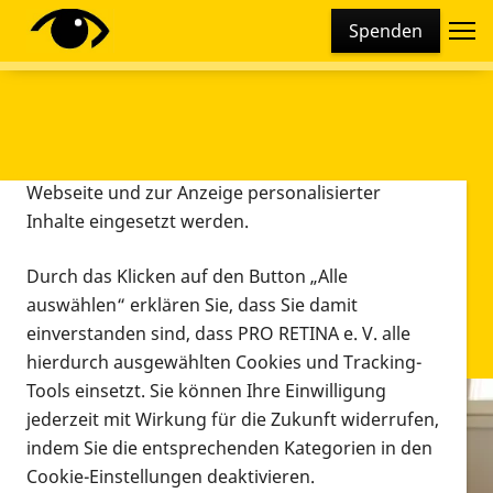
Cookie-Einstellungen
Spenden
Diese Webseite setzt verschiedene Cookies und
Tracking-Tools ein. Dies beinhaltet Cookies und
Tracking-Tools, die für den Betrieb der Webseite
technisch notwendig sind, die zu statistischen
Zwecken sowie zur besseren Bedienbarkeit der
Webseite und zur Anzeige personalisierter
Inhalte eingesetzt werden.
Durch das Klicken auf den Button „Alle
auswählen“ erklären Sie, dass Sie damit
einverstanden sind, dass PRO RETINA e. V. alle
hierdurch ausgewählten Cookies und Tracking-
Tools einsetzt. Sie können Ihre Einwilligung
jederzeit mit Wirkung für die Zukunft widerrufen,
Infomaterial
indem Sie die entsprechenden Kategorien in den
Infomaterial
Cookie-Einstellungen deaktivieren.