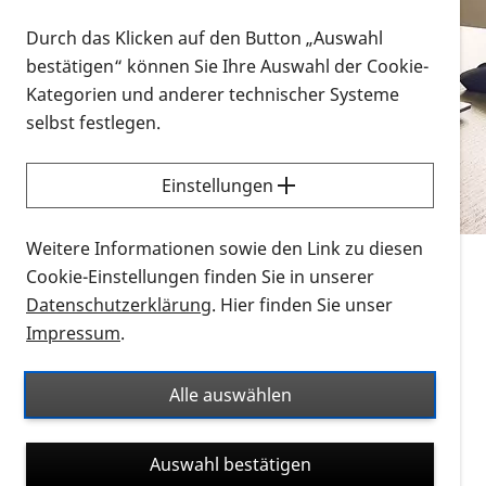
Vorlesen
Durch das Klicken auf den Button „Auswahl
bestätigen“ können Sie Ihre Auswahl der Cookie-
Alle Infomaterialien in verschiedenen
Kategorien und anderer technischer Systeme
Formaten an einem Ort
selbst festlegen.
Sie möchten wissen, wie Sie nach Infonmaterial
suchen und dieses bestellen bzw. herunterladen
Einstellungen
können? Schauen Sie sich die
Erklärvideos zum
Thema Infomaterial auf der PRO RETINA-Website
Weitere Informationen sowie den Link zu diesen
für blinde und sehbehinderte Menschen an.
Cookie-Einstellungen finden Sie in unserer
Datenschutzerklärung
. Hier finden Sie unser
Auf dieser Seite finden Sie sämtliches Infomaterial
Impressum
.
der PRO RETINA in all seinen Formaten an einem
Ort. Nutzen Sie den Formatfilter, um ausschließlich
Alle auswählen
nach Flyern und Broschüren, Audios oder Videos zu
suchen. Die meisten Flyer und Broschüren werden in
Auswahl bestätigen
verschiedenen Formaten angeboten: zur