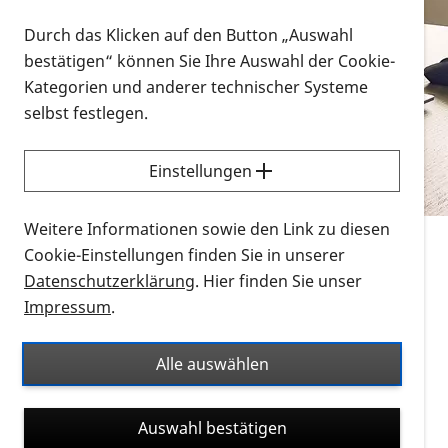
Vorlesen
Durch das Klicken auf den Button „Auswahl
bestätigen“ können Sie Ihre Auswahl der Cookie-
Alle Infomaterialien in verschiedenen
Kategorien und anderer technischer Systeme
Formaten an einem Ort
selbst festlegen.
Sie möchten wissen, wie Sie nach Infonmaterial
suchen und dieses bestellen bzw. herunterladen
Einstellungen
können? Schauen Sie sich die
Erklärvideos zum
Thema Infomaterial auf der PRO RETINA-Website
Weitere Informationen sowie den Link zu diesen
für blinde und sehbehinderte Menschen an.
Cookie-Einstellungen finden Sie in unserer
Datenschutzerklärung
. Hier finden Sie unser
Auf dieser Seite finden Sie sämtliches Infomaterial
Impressum
.
der PRO RETINA in all seinen Formaten an einem
Ort. Nutzen Sie den Formatfilter, um ausschließlich
Alle auswählen
nach Flyern und Broschüren, Audios oder Videos zu
suchen. Die meisten Flyer und Broschüren werden in
Auswahl bestätigen
verschiedenen Formaten angeboten: zur