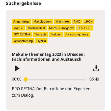
Suchergebnisse
Angehörige
Makulaödem
Hilfsmittel
AMD
LHON
MacTel
Morbus Best
Morbus Stargardt
RCS / CCS
PRO RETINA
Therapie
Podcast
Forschung heute
Veranstaltung
Hybrid
Makula-Thementag 2023 in Dresden:
Fachinformationen und Austausch
00:00
05:40
PRO RETINA lädt Betroffene und Experten
zum Dialog.