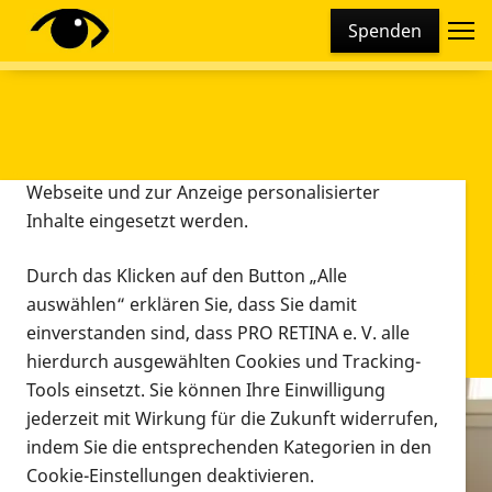
Cookie-Einstellungen
Spenden
Diese Webseite setzt verschiedene Cookies und
Tracking-Tools ein. Dies beinhaltet Cookies und
Tracking-Tools, die für den Betrieb der Webseite
technisch notwendig sind, die zu statistischen
Zwecken sowie zur besseren Bedienbarkeit der
Webseite und zur Anzeige personalisierter
Inhalte eingesetzt werden.
Durch das Klicken auf den Button „Alle
auswählen“ erklären Sie, dass Sie damit
einverstanden sind, dass PRO RETINA e. V. alle
hierdurch ausgewählten Cookies und Tracking-
Tools einsetzt. Sie können Ihre Einwilligung
jederzeit mit Wirkung für die Zukunft widerrufen,
Infomaterial
indem Sie die entsprechenden Kategorien in den
Infomaterial
Cookie-Einstellungen deaktivieren.