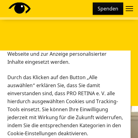
Cookie-Einstellungen
Spenden
Diese Webseite setzt verschiedene Cookies und
Tracking-Tools ein. Dies beinhaltet Cookies und
Tracking-Tools, die für den Betrieb der Webseite
technisch notwendig sind, die zu statistischen
Zwecken sowie zur besseren Bedienbarkeit der
Webseite und zur Anzeige personalisierter
Inhalte eingesetzt werden.
Durch das Klicken auf den Button „Alle
auswählen“ erklären Sie, dass Sie damit
einverstanden sind, dass PRO RETINA e. V. alle
hierdurch ausgewählten Cookies und Tracking-
Tools einsetzt. Sie können Ihre Einwilligung
jederzeit mit Wirkung für die Zukunft widerrufen,
Infomaterial
indem Sie die entsprechenden Kategorien in den
Infomaterial
Cookie-Einstellungen deaktivieren.