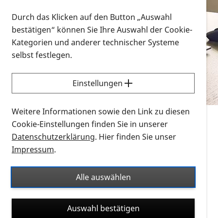
Vorlesen
Durch das Klicken auf den Button „Auswahl
bestätigen“ können Sie Ihre Auswahl der Cookie-
Alle Infomaterialien in verschiedenen
Kategorien und anderer technischer Systeme
Formaten an einem Ort
selbst festlegen.
Sie möchten wissen, wie Sie nach Infonmaterial
suchen und dieses bestellen bzw. herunterladen
Einstellungen
können? Schauen Sie sich die
Erklärvideos zum
Thema Infomaterial auf der PRO RETINA-Website
Weitere Informationen sowie den Link zu diesen
für blinde und sehbehinderte Menschen an.
Cookie-Einstellungen finden Sie in unserer
Datenschutzerklärung
. Hier finden Sie unser
Auf dieser Seite finden Sie sämtliches Infomaterial
Impressum
.
der PRO RETINA in all seinen Formaten an einem
Ort. Nutzen Sie den Formatfilter, um ausschließlich
Alle auswählen
nach Flyern und Broschüren, Audios oder Videos zu
suchen. Die meisten Flyer und Broschüren werden in
Auswahl bestätigen
verschiedenen Formaten angeboten: zur