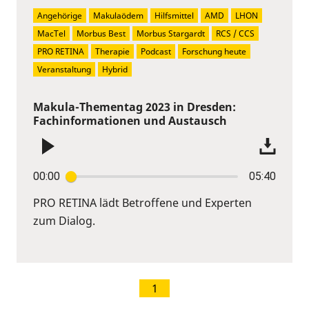
Angehörige
Makulaödem
Hilfsmittel
AMD
LHON
MacTel
Morbus Best
Morbus Stargardt
RCS / CCS
PRO RETINA
Therapie
Podcast
Forschung heute
Veranstaltung
Hybrid
Makula-Thementag 2023 in Dresden:
Fachinformationen und Austausch
00:00
05:40
PRO RETINA lädt Betroffene und Experten
zum Dialog.
1