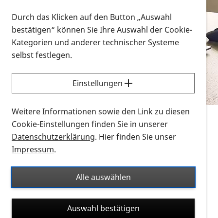
Vorlesen
Durch das Klicken auf den Button „Auswahl
bestätigen“ können Sie Ihre Auswahl der Cookie-
Alle Infomaterialien in verschiedenen
Kategorien und anderer technischer Systeme
Formaten an einem Ort
selbst festlegen.
Sie möchten wissen, wie Sie nach Infonmaterial
suchen und dieses bestellen bzw. herunterladen
Einstellungen
können? Schauen Sie sich die
Erklärvideos zum
Thema Infomaterial auf der PRO RETINA-Website
Weitere Informationen sowie den Link zu diesen
für blinde und sehbehinderte Menschen an.
Cookie-Einstellungen finden Sie in unserer
Datenschutzerklärung
. Hier finden Sie unser
Auf dieser Seite finden Sie sämtliches Infomaterial
Impressum
.
der PRO RETINA in all seinen Formaten an einem
Ort. Nutzen Sie den Formatfilter, um ausschließlich
Alle auswählen
nach Flyern und Broschüren, Audios oder Videos zu
suchen. Die meisten Flyer und Broschüren werden in
Auswahl bestätigen
verschiedenen Formaten angeboten: zur