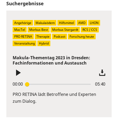
Suchergebnisse
Angehörige
Makulaödem
Hilfsmittel
AMD
LHON
MacTel
Morbus Best
Morbus Stargardt
RCS / CCS
PRO RETINA
Therapie
Podcast
Forschung heute
Veranstaltung
Hybrid
Makula-Thementag 2023 in Dresden:
Fachinformationen und Austausch
00:00
05:40
PRO RETINA lädt Betroffene und Experten
zum Dialog.