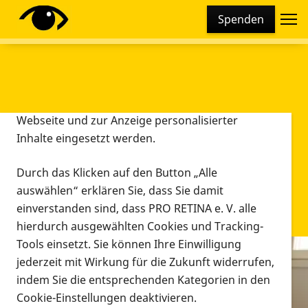
Cookie-Einstellungen
Spenden
Diese Webseite setzt verschiedene Cookies und
Tracking-Tools ein. Dies beinhaltet Cookies und
Tracking-Tools, die für den Betrieb der Webseite
technisch notwendig sind, die zu statistischen
Zwecken sowie zur besseren Bedienbarkeit der
Webseite und zur Anzeige personalisierter
Inhalte eingesetzt werden.
Durch das Klicken auf den Button „Alle
auswählen“ erklären Sie, dass Sie damit
einverstanden sind, dass PRO RETINA e. V. alle
hierdurch ausgewählten Cookies und Tracking-
Tools einsetzt. Sie können Ihre Einwilligung
jederzeit mit Wirkung für die Zukunft widerrufen,
Infomaterial
indem Sie die entsprechenden Kategorien in den
Infomaterial
Cookie-Einstellungen deaktivieren.