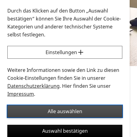
Vorlesen
Durch das Klicken auf den Button „Auswahl
bestätigen“ können Sie Ihre Auswahl der Cookie-
Alle Infomaterialien in verschiedenen
Kategorien und anderer technischer Systeme
Formaten an einem Ort
selbst festlegen.
Sie möchten wissen, wie Sie nach Infonmaterial
suchen und dieses bestellen bzw. herunterladen
Einstellungen
können? Schauen Sie sich die
Erklärvideos zum
Thema Infomaterial auf der PRO RETINA-Website
Weitere Informationen sowie den Link zu diesen
für blinde und sehbehinderte Menschen an.
Cookie-Einstellungen finden Sie in unserer
Datenschutzerklärung
. Hier finden Sie unser
Auf dieser Seite finden Sie sämtliches Infomaterial
Impressum
.
der PRO RETINA in all seinen Formaten an einem
Ort. Nutzen Sie den Formatfilter, um ausschließlich
Alle auswählen
nach Flyern und Broschüren, Audios oder Videos zu
suchen. Die meisten Flyer und Broschüren werden in
Auswahl bestätigen
verschiedenen Formaten angeboten: zur