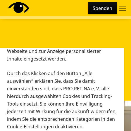
Cookie-Einstellungen
Spenden
Diese Webseite setzt verschiedene Cookies und
Tracking-Tools ein. Dies beinhaltet Cookies und
Tracking-Tools, die für den Betrieb der Webseite
technisch notwendig sind, die zu statistischen
Zwecken sowie zur besseren Bedienbarkeit der
Webseite und zur Anzeige personalisierter
Inhalte eingesetzt werden.
Durch das Klicken auf den Button „Alle
auswählen“ erklären Sie, dass Sie damit
einverstanden sind, dass PRO RETINA e. V. alle
hierdurch ausgewählten Cookies und Tracking-
Tools einsetzt. Sie können Ihre Einwilligung
jederzeit mit Wirkung für die Zukunft widerrufen,
Infomaterial
indem Sie die entsprechenden Kategorien in den
Infomaterial
Cookie-Einstellungen deaktivieren.