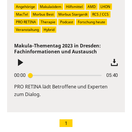
Angehörige
Makulaödem
Hilfsmittel
AMD
LHON
MacTel
Morbus Best
Morbus Stargardt
RCS / CCS
PRO RETINA
Therapie
Podcast
Forschung heute
Veranstaltung
Hybrid
Makula-Thementag 2023 in Dresden:
Fachinformationen und Austausch
00:00
05:40
PRO RETINA lädt Betroffene und Experten
zum Dialog.
1