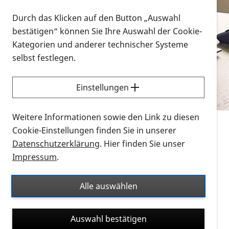
Vorlesen
Durch das Klicken auf den Button „Auswahl
bestätigen“ können Sie Ihre Auswahl der Cookie-
Alle Infomaterialien in verschiedenen
Kategorien und anderer technischer Systeme
Formaten an einem Ort
selbst festlegen.
Sie möchten wissen, wie Sie nach Infonmaterial
suchen und dieses bestellen bzw. herunterladen
Einstellungen
können? Schauen Sie sich die
Erklärvideos zum
Thema Infomaterial auf der PRO RETINA-Website
Weitere Informationen sowie den Link zu diesen
für blinde und sehbehinderte Menschen an.
Cookie-Einstellungen finden Sie in unserer
Datenschutzerklärung
. Hier finden Sie unser
Auf dieser Seite finden Sie sämtliches Infomaterial
Impressum
.
der PRO RETINA in all seinen Formaten an einem
Ort. Nutzen Sie den Formatfilter, um ausschließlich
Alle auswählen
nach Flyern und Broschüren, Audios oder Videos zu
suchen. Die meisten Flyer und Broschüren werden in
Auswahl bestätigen
verschiedenen Formaten angeboten: zur