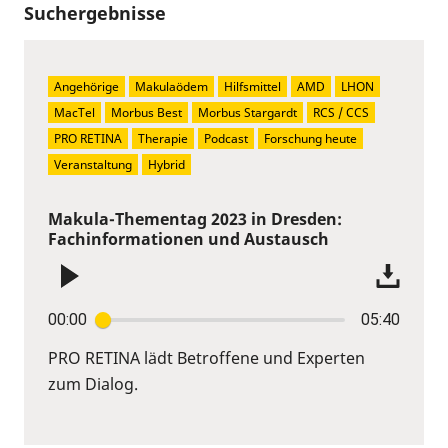
Suchergebnisse
Angehörige
Makulaödem
Hilfsmittel
AMD
LHON
MacTel
Morbus Best
Morbus Stargardt
RCS / CCS
PRO RETINA
Therapie
Podcast
Forschung heute
Veranstaltung
Hybrid
Makula-Thementag 2023 in Dresden:
Fachinformationen und Austausch
00:00
05:40
PRO RETINA lädt Betroffene und Experten
zum Dialog.