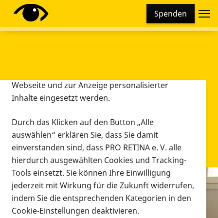
Cookie-Einstellungen
Spenden
Diese Webseite setzt verschiedene Cookies und
Tracking-Tools ein. Dies beinhaltet Cookies und
Tracking-Tools, die für den Betrieb der Webseite
technisch notwendig sind, die zu statistischen
Zwecken sowie zur besseren Bedienbarkeit der
Webseite und zur Anzeige personalisierter
Inhalte eingesetzt werden.
Durch das Klicken auf den Button „Alle
auswählen“ erklären Sie, dass Sie damit
einverstanden sind, dass PRO RETINA e. V. alle
hierdurch ausgewählten Cookies und Tracking-
Tools einsetzt. Sie können Ihre Einwilligung
jederzeit mit Wirkung für die Zukunft widerrufen,
Infomaterial
indem Sie die entsprechenden Kategorien in den
Infomaterial
Cookie-Einstellungen deaktivieren.